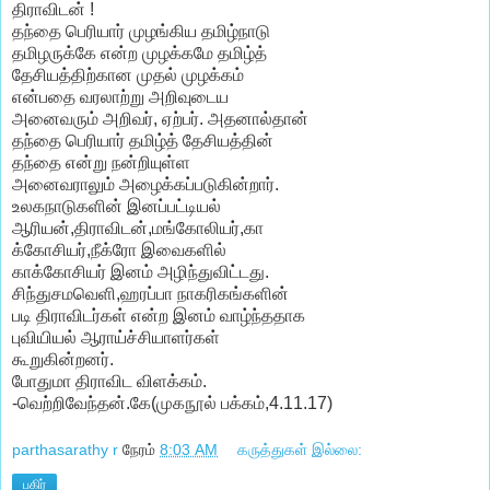
திராவிடன் !
தந்தை பெரியார் முழங்கிய தமிழ்நாடு
தமிழருக்கே என்ற முழக்கமே தமிழ்த்
தேசியத்திற்கான முதல் முழக்கம்
என்பதை வரலாற்று அறிவுடைய
அனைவரும் அறிவர், ஏற்பர். அதனால்தான்
தந்தை பெரியார் தமிழ்த் தேசியத்தின்
தந்தை என்று நன்றியுள்ள
அனைவராலும் அழைக்கப்படுகின்றார்.
உலகநாடுகளின் இனப்பட்டியல்
ஆரியன்,திராவிடன்,மங்கோலியர்,கா
க்கோசியர்,நீக்ரோ இவைகளில்
காக்கோசியர் இனம் அழிந்துவிட்டது.
சிந்துசமவெளி,ஹரப்பா நாகரிகங்களின்
படி திராவிடர்கள் என்ற இனம் வாழ்ந்ததாக
புவியியல் ஆராய்ச்சியாளர்கள்
கூறுகின்றனர்.
போதுமா திராவிட விளக்கம்.
-வெற்றிவேந்தன்.கே(முகநூல் பக்கம்,4.11.17)
parthasarathy r
நேரம்
8:03 AM
கருத்துகள் இல்லை:
பகிர்