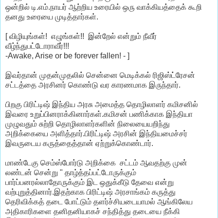
ஒன்றில் டி.எம்.நாயர் ஆற்றிய உரையில் ஒரு வாக்கியத்தைக் கூறி
தனது உரையை முடித்தார்கள்.
[ விழியுங்கள்! எழுங்கள்!! இன்றேல் என்றும் நீவீர்
வீழ்ந்துபட்டோராவீர்!!!
-Awake, Arise or be forever fallen! - ]
இவர்தான் முதன்முதலில் சென்னை மெடிக்கல் ரிஜிஸ்ட்ரேசன்
சட்டத்தை அரசினர் கொண்டு வர காரணமாக இருந்தார்.
பிறகு பிரிட்டிஷ் இந்திய அரசு அமைத்த தொழிலாளர் கமிசனில்
இவரை உறுப்பினராக்கினார்கள்.கமிசன் பணிக்காக இந்தியா
முழுவதும் சுற்றி தொழிலாளர்களின் நிலையையறிந்து
அறிக்கையை அளித்தார்.பிரிட்டிஷ் அரசின் இந்தியமைச்சர்
இவருடைய கருத்தைத்தான் ஏற்றுக்கொண்டார்.
மாண்டேகு செம்ஸ்போர்டு அறிக்கை சட்டம் ஆவதற்கு முன்
லண்டன் சென்று " தாழ்த்தப்பட்டோருக்கும்
பார்ப்பனரல்லாதோருக்கும் இட ஒதுக்கீடு தேவை என்று
வற்புறுத்தினார்.இதற்காக பிரிட்டிஷ் அரசாங்கம் கருத்து
தெரிவிக்கத் தடை போட்டும் தளர்ச்சியடையாமல் ஆங்கிலேய
அதிகாரிகளை தனிதனியாகச் சந்தித்து தடையை நீக்கி