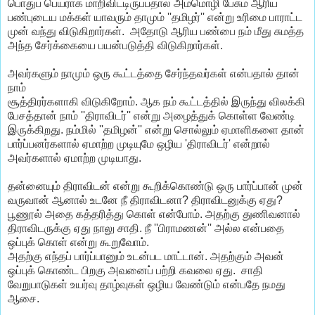
பொதுப் பெயராக மாறிவிட்டிருப்பதால் அம்மொழி பேசும் ஆரிய
பண்புடைய மக்கள் யாவரும் தாமும் ''தமிழர்'' என்று உரிமை பாராட்ட
முன் வந்து விடுகிறார்கள். அதோடு ஆரிய பண்பை நம் மீது சுமத்த
அந்த சேர்க்கையை பயன்படுத்தி விடுகிறார்கள்.
அவர்களும் நாமும் ஒரு கூட்டத்தை சேர்ந்தவர்கள் என்பதால் தான்
நாம்
சூத்திரர்களாகி விடுகிறோம். ஆக நம் கூட்டத்தில் இருந்து விலக்கி
பேசத்தான் நாம் ''திராவிடர்'' என்று அழைத்துக் கொள்ள வேண்டி
இருக்கிறது. நம்மில் ''தமிழன்'' என்று சொல்லும் ஏமாளிகளை தான்
பார்ப்பனர்களால் ஏமாற்ற முடியுமே ஒழிய 'திராவிடர்' என்றால்
அவர்களால் ஏமாற்ற முடியாது.
தன்னையும் திராவிடன் என்று கூறிக்கொண்டு ஒரு பார்ப்பான் முன்
வருவான் ஆனால் உடனே நீ திராவிடனா? திராவிடனுக்கு ஏது?
பூணூல் அதை கத்தரித்து கொள் என்போம். அதற்கு துணிவனால்
திராவிடருக்கு ஏது நாலு சாதி. நீ ''பிராமணன்'' அல்ல என்பதை
ஒப்புக் கொள் என்று கூறுவோம்.
அதற்கு எந்தப் பார்ப்பானும் உடன்பட மாட்டான். அதற்கும் அவன்
ஒப்புக் கொண்ட பிறகு அவனைப் பற்றி கவலை ஏது. சாதி
வேறுபாடுகள் உயர்வு தாழ்வுகள் ஒழிய வேண்டும் என்பதே நமது
ஆசை.