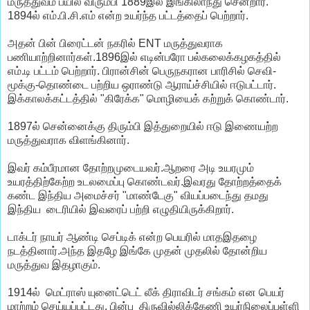
மருத்துவம் பயில விரும்பி 1889இல் இங்கிலாந்து சென்றார்.
1894ல் எம்.பி.சி.எம் என்ற உயர்ந்த பட்டத்தைப் பெற்றார்.
அதன் பின் பிரைட்டன் நகரில் ENT மருத்துவராக
பணியாற்றினார்கள்.1896இல் எடின்பரோ பல்கலைக்கழகத்தில்
எம்.டி பட்டம் பெற்றார். பிரான்சின் பெருநகரான பாரிசில் செவி-
மூக்கு-தொண்டை பற்றிய ஒராண்டு ஆராய்ச்சியில் ஈடுபட்டார்.
இக்காலக்கட்டத்தில் "கிரேக்க" மொழியைக் கற்றுக் கொண்டார்.
1897ல் சென்னைக்கு திரும்பி இத்துறையில் ஈடு இணையற்ற
மருத்துவராக விளங்கினார்.
இவர் கம்பீரமான தோற்றமுடையவர்.ஆறரை அடி உயரமும்
உயரத்திற்கேற்ற உடலமைப்பு கொண்டவர்.இவரது தோற்றத்தைக்
கண்ட இந்திய அமைச்சர் "மாண்டேகு" வியப்படைந்து தமது
இந்திய டைரியில் இவரைப் பற்றி எழுதியிருக்கிறார்.
டாக்டர் நாயர் ஆண்டி செப்டிக் என்ற பெயரில் மாதஇதழை
நடத்தினார்.அந்த இதழே இங்கே முதன் முதலில் தோன்றிய
மருத்துவ இதழாகும்.
1914ல் மெட்ராஸ் யுனைட்டெட் லீக் திராவிடர் சங்கம் என பெயர்
மாற்றம் செய்யப்பட்டது. பின்பு திருவில்லிக்கேணி உயர்நிலைப்பள்ளி