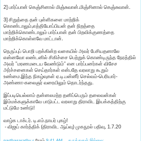
2] பார்ப்பான் கெஞ்சினால் மிஞ்சுவான்.மிஞ்சினால் கெஞ்சுவான்.
3] சிறுத்தை தன் புள்ளிகளை மாற்றிக்
கொண்டாலும்,எத்தியோப்பியன் தன் நிறத்தை
மாற்றிக்கொண்டாலும் பார்ப்பான் தன் பிறவிக்குணத்தை
மாற்றிக்கொள்ளவே மாட்டான்.
நெருப்புப் பொறி பறக்கின்ற வகையில் அவர் பேசியதனாலே
என்னவோ லண்டனில் சிகிச்சை பெற்றுக் கொண்டிருந்த நேரத்தில்
அவர் "மரணமடைய வேண்டும்" என பார்ப்பனர்கள் விசேச
அர்ச்சனைகள் செய்தார்கள் என்பதே வரலாறு கூறும்
உண்மை.இந்த நிகழ்வுகள் ஏ.டி.பன்னீர் செல்வம்-பெரியார்-
அண்ணா-கலைஞர் வரையிலும் தொடர்ந்தது.
இப்படியெல்லாம் தன்னலமற்ற தனிப்பெரும் தலைவன்கள்
இம்மக்களுக்காவே பாடுபட்ட வரலாறு திராவிட இயக்கத்திற்கு
மட்டுமே உண்டு!
வாழ்க டாக்டர். டி.எம்.நாயர் புகழ்!
- விஜய் கார்த்திக் (திராவிட ஆய்வு) முகநூல் பதிவு, 1.7.20
parthasarathy r
நேரம்
9:41 AM
கருத்துகள் இல்லை: