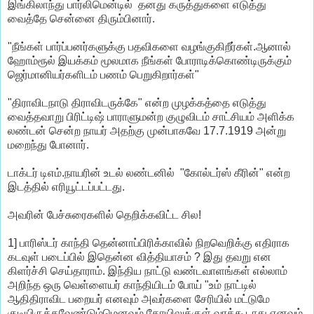
இங்கிலாந்து பார்லிமென்டில் தனது கருத்துகளை எடுத்து
வைத்தே சென்னை திரும்பினார்.
"நீங்கள் பார்ப்பனர்களுக்கு பதவிகளை வழங்குகிறீர்கள்.ஆனால்
ஹோம்ரூல் இயக்கம் மூலமாக நீங்கள் போராடிக்கொண்டிருக்கும்
ஜெர்மானியர்களிடம் பணம் பெறுகிறார்கள்"
"திராவிடநாடு திராவிடருக்கே" என்ற முழக்கத்தை எடுத்து
வைத்தவாறு பிரிட்டிஷ் பாராளுமன்ற குழுவிடம் சாட்சியம் அளிக்க
லண்டன் சென்ற நாயர் அதற்கு முன்பாகவே 17.7.1919 அன்று
மறைந்து போனார்.
டாக்டர் டிஎம்.நாயரின் உடல் லண்டனில் "கோல்டர்ஸ் கீரின்" என்ற
இடத்தில் எரியூட்டப்பட்டது.
அவரின் பேச்சுரைகளில் தெறிக்கவிட்ட சில!
1] பாரிஸ்டர் காந்தி தென்னாப்பிரிக்காவில் நிறவெறிக்கு எதிராக
கடவுள் படைப்பில் இதென்ன வித்தியாசம் ? இது தவறு என
கிளர்ச்சி செய்தாராம். இந்திய நாட்டு வண்டவாளங்கள் எல்லாம்
அறிந்த ஒரு வெள்ளையர் காந்தியிடம் போய் "உம் நாட்டில்
ஆதிதிராவிட பறையர் எனவும் அவர்களை சேரியில் மட்டுமே
குடியிருக்கவேண்டும்மெனவும்,கோயிலுக்குள் வரக்கூடாது எனவும்,