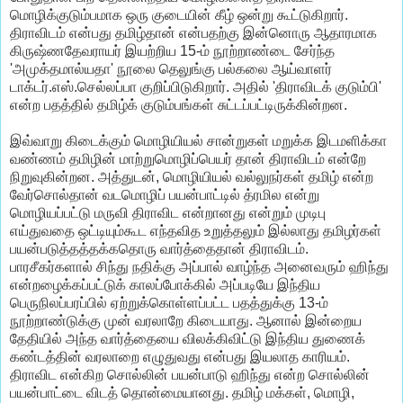
மொழிக்குடும்பமாக ஒரு குடையின் கீழ் ஒன்று கூட்டுகிறார்.
திராவிடம் என்பது தமிழ்தான் என்பதற்கு இன்னொரு ஆதாரமாக
கிருஷ்ணதேவராயர் இயற்றிய 15-ம் நூற்றாண்டை சேர்ந்த
'அமுக்தமால்யதா' நூலை தெலுங்கு பல்கலை ஆய்வாளர்
டாக்டர்.எஸ்.செல்லப்பா குறிப்பிடுகிறார். அதில் 'திராவிடக் குடும்பி'
என்ற பதத்தில் தமிழ்க் குடும்பங்கள் சுட்டப்பட்டிருக்கின்றன.
இவ்வாறு கிடைக்கும் மொழியியல் சான்றுகள் மறுக்க இடமளிக்கா
வண்ணம் தமிழின் மாற்றுமொழிப்பெயர் தான் திராவிடம் என்றே
நிறுவுகின்றன. அத்துடன், மொழியியல் வல்லுநர்கள் தமிழ் என்ற
வேர்சொல்தான் வடமொழிப் பயன்பாட்டில் த்ரமில என்று
மொழியப்பட்டு மருவி திராவிட என்றானது என்றும் முடிபு
எய்துவதை ஒட்டியும்கூட எந்தவித உறுத்தலும் இல்லாது தமிழர்கள்
பயன்படுத்தத்தக்கதொரு வார்த்தைதான் திராவிடம்.
பாரசீகர்களால் சிந்து நதிக்கு அப்பால் வாழ்ந்த அனைவரும் ஹிந்து
என்றழைக்கப்பட்டுக் காலப்போக்கில் அப்படியே இந்திய
பெருநிலப்பரப்பில் ஏற்றுக்கொள்ளப்பட்ட பதத்துக்கு 13-ம்
நூற்றாண்டுக்கு முன் வரலாறே கிடையாது. ஆனால் இன்றைய
தேதியில் அந்த வார்த்தையை விலக்கிவிட்டு இந்திய துணைக்
கண்டத்தின் வரலாறை எழுதுவது என்பது இயலாத காரியம்.
திராவிட என்கிற சொல்லின் பயன்பாடு ஹிந்து என்ற சொல்லின்
பயன்பாட்டை விடத் தொன்மையானது. தமிழ் மக்கள், மொழி,