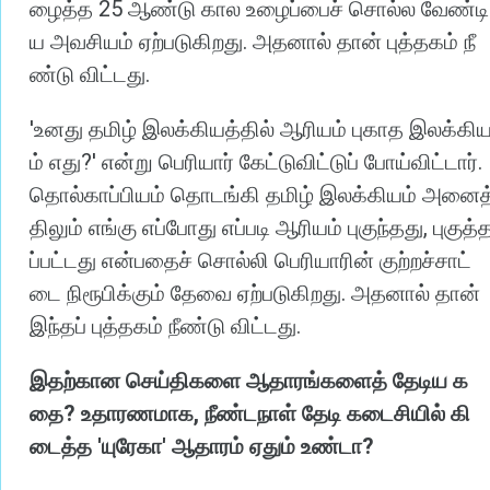
25
ழைத்த
ஆண்டு
கால
உழைப்பைச்
சொல்ல
வேண்டி
.
ய
அவசியம்
ஏற்படுகிறது
அதனால்
தான்
புத்தகம்
நீ
.
ண்டு
விட்டது
'
உனது
தமிழ்
இலக்கியத்தில்
ஆரியம்
புகாத
இலக்கி
?'
.
ம்
எது
என்று
பெரியார்
கேட்டுவிட்டுப்
போய்விட்டார்
தொல்காப்பியம்
தொடங்கி
தமிழ்
இலக்கியம்
அனைத
,
திலும்
எங்கு
எப்போது
எப்படி
ஆரியம்
புகுந்தது
புகுத்
ப்பட்டது
என்பதைச்
சொல்லி
பெரியாரின்
குற்றச்சாட்
.
டை
நிரூபிக்கும்
தேவை
ஏற்படுகிறது
அதனால்
தான்
.
இந்தப்
புத்தகம்
நீண்டு
விட்டது
இதற்கான
செய்திகளை
ஆதாரங்களைத்
தேடிய
க
?
,
தை
உதாரணமாக
நீண்டநாள்
தேடி
கடைசியில்
கி
'
'
?
டைத்த
யுரேகா
ஆதாரம்
ஏதும்
உண்டா