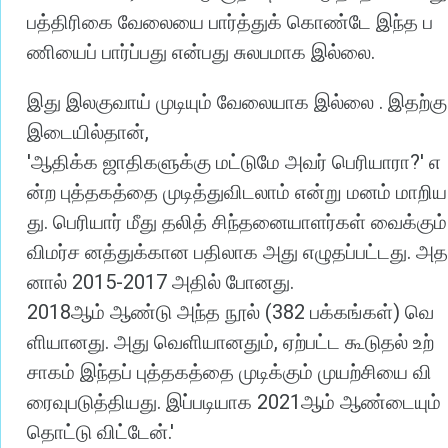
பத்திரிகை
வேலையை
பார்த்துக்
கொண்டே
இந்த
ப
.
ணியைப்
பார்ப்பது
என்பது
சுலபமாக
இல்லை
.
இது
இலகுவாய்
முடியும்
வேலையாக
இல்லை
இதற்கு
,
இடையில்தான்
'
?'
ஆதிக்க
ஜாதிகளுக்கு
மட்டுமே
அவர்
பெரியாரா
எ
ன்ற
புத்தகத்தை
முடித்துவிடலாம்
என்று
மனம்
மாறிய
.
து
பெரியார்
மீது
தலித்
சிந்தனையாளர்கள்
வைக்கும்
.
விமர்ச
னத்துக்கான
பதிலாக
அது
எழுதப்பட்டது
அத
2015-2017
.
னால்
அதில்
போனது
2018
(382
)
ஆம்
ஆண்டு
அந்த
நூல்
பக்கங்கள்
வெ
.
,
ளியானது
அது
வெளியானதும்
ஏற்பட்ட
கூடுதல்
உற்
சாகம்
இந்தப்
புத்தகத்தை
முடிக்கும்
முயற்சியை
வி
.
2021
ரைவுபடுத்தியது
இப்படியாக
ஆம்
ஆண்டையும்
.'
தொட்டு
விட்டேன்