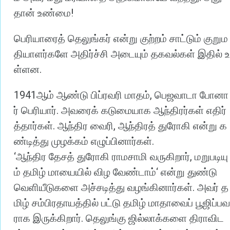
!
தான்
உண்மை
பெரியாரைத்
தெலுங்கர்
என்று
குற்றம்
சாட்டும்
குறும
தியாளர்களே
அதிர்ச்சி
அடையும்
தகவல்கள்
இதில்
உ
.
ள்ளன
1941
,
ஆம்
ஆண்டு
பிப்ரவரி
மாதம்
பெஜவாடா
போனா
.
ர்
பெரியார்
அவரைக்
கடுமையாக
ஆந்திரர்கள்
எதிர்
.
,
த்தார்கள்
ஆந்திர
வைரி
ஆந்திரத்
துரோகி
என்று
க
.
ண்டித்து
முழக்கம்
எழுப்பினார்கள்
‘
,
ஆந்திர
தேசத்
துரோகி
ராமசாமி
வருகிறார்
மறுபடியு
‘
ம்
தமிழ்
மாயையில்
விழ
வேண்டாம்
என்று
துண்டு
.
வெளியீடுகளை
அச்சடித்து
வழங்கினார்கள்
அவர்
த
மிழ்
சம்பிரதாயத்தில்
பட்டு
தமிழ்
மாதாவைப்
பூஜிப்பவ
.
ராக
இருக்கிறார்
தெலுங்கு
ஜில்லாக்களை
திராவிட