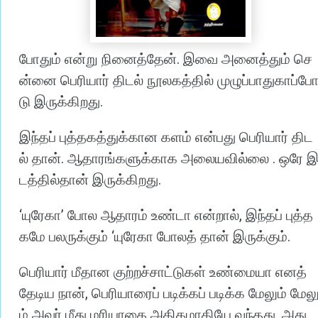
போதும்
.
என்று
நினைத்தேன்
இவை
அனைத்தும்
செ
ன்னை
பெரியார்
திடல்
நூலகத்தில்
முழுப்பாதுகாப்ப
.
டு
இருக்கிறது
இந்தப்
புத்தகத்துக்கான
களம்
என்பது
பெரியார்
திட
.
.
ல்
தான்
ஆதாரங்களுக்காக
அலையவில்லை
ஒரே
.
டத்தில்தான்
இருக்கிறது
‘
’
,
யுரேகா
போல
ஆதாரம்
உண்டா
என்றால்
இந்தப்
புத்த
‘
.
கமே
பலருக்கும்
யுரேகா
போலத்
தான்
இருக்கும்
பெரியார்
மீதான
குற்றச்சாட்டுகள்
உண்மையா
எனத்
,
தேடிய
நான்
பெரியாரைப்
படிக்கப்
படிக்க
மேலும்
மேல
.
ம்
அவர்
மீது
மரியாதை
அதிகமாகியே
வந்தது
அது