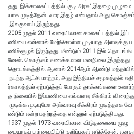
.
'
'
தது
இக்காலகட்டத்தில்
குடி
அரசு
இதழை
முழுமை
.
யாக
முடித்தேன்
வார
இதழ்
என்பதால்
அது
கொஞ்சம
.
இலகுவாய்
இருந்தது
2005
2011
முதல்
வரையிலான
காலகட்டத்தில்
இப்ப
ணியை
என்னால்
மேற்கொள்ள
முடியாத
அளவுக்கு
ப
.
2011
ணிச்சூழல்
இருந்தது
மீண்டும்
இல்
தொடங்கி
.
னேன்
கொஞ்சம்
சுணக்கமான
மனநிலை
இருந்தது
.
2014
தொடக்கத்தில்
ஆனால்
ஆம்
ஆண்டு
மத்தியில
,
நடந்த
ஆட்சி
மாற்றம்
அது
இந்தியச்
சமூகத்தில்
எதி
ர்காலத்தில்
ஏற்படுத்தப்
போகும்
தாக்கங்களை
உணர்ந
த
நிலையில்
இப்பணியை
எவ்வளவு
சீக்கிரம்
விரைந்த
முடிக்க
முடியுமோ
அவ்வளவு
சீக்கிரம்
முடித்தாக
வே
.
ண்டும்
என்ற
பதற்றத்தை
என்னுள்
ஏற்படுத்தியது
1937
1973
முதல்
வரையிலான
விடுதலையை
முழு
.
மையாகப்
பார்வையிட்டு
குறிப்புகள்
எடுத்தேன்
எனது