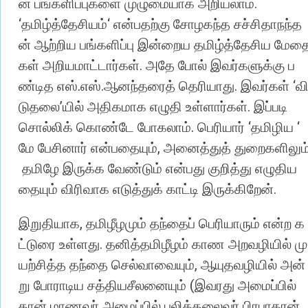
.
ன்
பங்களிப்புகளை
முழுமையாக
அறியலாம்
‘
‘
தமிழ்த்தேசியம்
என்பதற்கு
சோழகந்த
சச்சிதாநந்த
ன்
ஆற்றிய
பங்களிப்பு
இன்றைய
தமிழ்த்தேசிய
மேத
.
கள்
அறியமாட்டார்கள்
அதே
போல்
இவர்களுக்கு
ப
.
.
.
‘
ண்டித
எஸ்
எஸ்
ஆனந்தரைத்
தெரியாது
இவர்கள்
வ
’
.
டுதலை
யில்
அதிகமாக
எழுதி
உள்ளார்கள்
இப்படி
.
‘
‘
சொல்லிக்
கொண்டே
போகலாம்
பெரியார்
தமிழிய
,
மே
பேசினார்
என்பதையும்
அனைத்துத்
துறைகளிலும
தமிழே
இருக்க
வேண்டும்
என்பது
குறித்து
எழுதிய
.
தையும்
விரிவாக
எடுத்துக்
காட்டி
இருக்கிறேன்
,
இறுதியாக
தமிழீழமும்
தந்தைப்
பெரியாரும்
என்ற
க
.
ட்டுரை
உள்ளது
தனித்தமிழீழம்
காண
அறவழியில்
மு
,
யற்சித்த
தந்தை
செல்வாவையும்
ஆயுதவழியில்
அன்
(
று
போராடிய
சத்தியசீலனையும்
இவரது
அமைப்பில்
தான்
மாணவர்
அமைப்பில்
புலித்தலைவர்
பிரபாகரன்