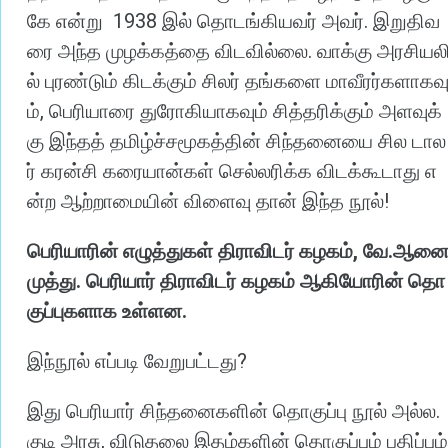
1938
.
கே
என்று
இல்
தொடங்கியவர்
அவர்
இறுதிவ
.
ரை
அந்த
முழக்கத்தை
விடவில்லை
வாக்கு
அரசியல
ல்
புரண்டும்
கிடக்கும்
சிலர்
தங்களை
மாவீரர்களாகவ
,
ம்
பெரியாரை
துரோகியாகவும்
சித்தரிக்கும்
அளவுக்
கு
இந்தத்
தமிழ்ச்சமூகத்தின்
சிந்தனையை
சில
டால
ர்
கரன்சி
கரையான்கள்
செல்லரிக்க
விடக்கூடாது
எ
!
ன்ற
ஆற்றாமையின்
விளைவு
தான்
இந்த
நூல்
,
.
பெரியாரின்
எழுத்துகள்
திராவிடர்
கழகம்
வே
ஆன
.
முத்து
பெரியார்
திராவிடர்
கழகம்
ஆகியோரின்
தொ
.
குப்புகளாக
உள்ளன
?
இந்நூல்
எப்படி
வேறுபட்டது
.
இது
பெரியார்
சிந்தனைகளின்
தொகுப்பு
நூல்
அல்ல
,
குடி
அரசு
விடுதலை
இதழ்களின்
தொகுப்பும்
பதிப்பும்