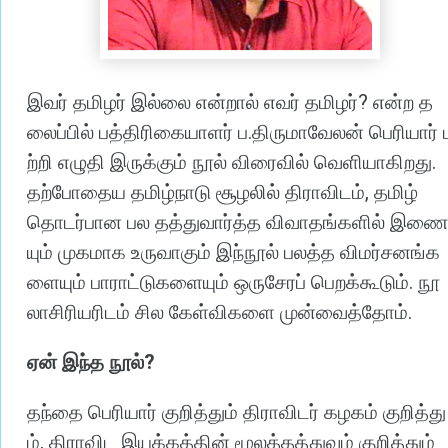
?
இவர்
தமிழர்
இல்லை
என்றால்
எவர்
தமிழர்
என்ற
த
.
லைப்பில்
பத்திரிகையாளர்
ப
திருமாவேலன்
பெரியார்
.
ற்றி
எழுதி
இருக்கும்
நூல்
விரைவில்
வெளியாகிறது
,
தற்போதைய
தமிழ்நாடு
சூழலில்
திராவிடம்
தமிழ்
தொடர்பான
பல
தத்துவார்த்த
விவாதங்களில்
இண
யும்
முகமாக
உருவாகும்
இந்நூல்
பலத்த
விமர்சனங்க
.
ளையும்
பாராட்டுகளையும்
ஒருசேரப்
பெறக்கூடும்
நூ
.
லாசிரியரிடம்
சில
கேள்விகளை
முன்வைத்தோம்
?
ஏன்
இந்த
நூல்
தந்தை
பெரியார்
குறித்தும்
திராவிடர்
கழகம்
குறித்து
,
ம்
திராவிட
இயக்கத்தின்
மூலத்தத்துவம்
குறித்தும்