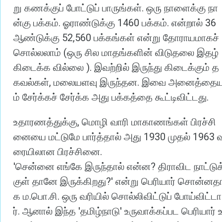
.
று
கணக்குப்
போட்டுப்
பாருங்கள்
ஒரு
நாளைக்கு
நா
.
1460
.
36
ன்கு
பக்கம்
ஓராண்டுக்கு
பக்கம்
என்றால்
52,560
ஆண்டுக்கு
பக்கங்கள்
என்று
தோராயமாகச்
(
சொல்லலாம்
ஒரு
சில
மாதங்களின்
விடுதலை
இதழ்
).
கிடைக்க
வில்லை
இவற்றில்
இருந்து
கிடைக்கும்
த
,
.
கவல்கள்
மலையளவு
இருந்தன
இவை
அனைத்தைய
.
ம்
சேர்க்கச்
சேர்க்க
அது
பக்கத்தை
கூட்டிவிட்டது
,
உதாரணத்துக்கு
மொழி
வாரி
மாகாணங்கள்
பிரச்சி
1930
1963
னையை
மட்டுமே
பார்த்தால்
அது
முதல்
.
ரையிலான
பிரச்சினை
'
?
சென்னை
எங்கே
இருந்தால்
என்ன
திராவிட
நாட்டுக
?'
குள்
தானே
இருக்கிறது
என்று
பெரியார்
சொன்னத
.
.
.
க
ம
பொ
சி
ஒரு
வரியில்
சொல்லிவிட்டுப்
போய்விட்டா
.
'
'
ர்
ஆனால்
இந்த
தமிழ்நாடு
உருவாக்கப்பட
பெரியார்