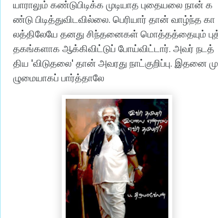
யாராலும்
கண்டுபிடிக்க
முடியாத
புதையலை
நான்
க
.
ண்டு
பிடித்துவிடவில்லை
பெரியார்
தான்
வாழ்ந்த
கா
லத்திலேயே
தனது
சிந்தனைகள்
மொத்தத்தையும்
புத
.
தகங்களாக
ஆக்கிவிட்டுப்
போய்விட்டார்
அவர்
நடத்
'
'
.
திய
விடுதலை
தான்
அவரது
நாட்குறிப்பு
இதனை
மு
ழுமையாகப்
பார்த்தாலே