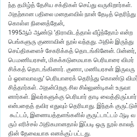
.
ந்த
தமிழ்த்
தேசிய
சக்திகள்
செய்து
வருகிறார்கள்
அதற்கான
பதிலை
மனதளவில்
நான்
தேடித்
தெரிந்து
,
கொள்ள
நினைத்தேன்
1995
'
ஆம்
ஆண்டு
திராவிடத்தால்
வீழ்ந்தோம்
என்ற
.
பெங்களுரு
குணாவின்
நூல்
வந்தது
அதில்
இருந்து
.
செய்திகளைச்
சேகரிக்கத்
தொடங்கினேன்
பின்னர்
.
,
பெ
மணியரசன்
மிகக்கடுமையாக
பெரியாரை
விமர்
.
,
சிக்கத்
தொடங்கினார்
குணா
மணியரசன்
இருவரு
'
ம்
ஓரளவாவது
பெரியாரைக்
தெரிந்து
கொண்டு
விமர
.
சித்தார்கள்
அதன்பிறகு
சில
சில்லுண்டிகள்
உருவா
.
னார்கள்
இவர்களுக்கு
பெரியார்
தாடி
வைத்திருப்பார்
.
என்பதைத்
தவிர
எதுவும்
தெரியாது
இந்தக்
குருட்டுக
,
கூட்டம்
இணையத்தளங்களில்
குருட்டாட்டம்
ஆடி
வ
ரும்
எரிச்சல்
அதிகமானதால்
இப்படி
ஒரு
நூல்
காலத்
.
தின்
தேவையாக
எனக்குப்
பட்டது