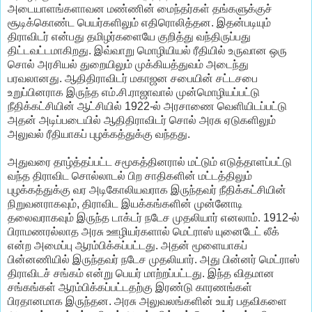
அடையாளங்களாவன மண்ணின் மைந்தர்கள் தங்களுக்குச்
சூடிக்கொண்ட பெயர்களிலும் எதிரொலித்தன. இதன்படியும்
திராவிடர் என்பது தமிழர்களையே குறித்து வந்திருப்பது
திட்டவட்டமாகிறது. இவ்வாறு மொழியியல் ரீதியில் உருவான ஒரு
சொல் அரசியல் துறையிலும் முக்கியத்துவம் அடைந்து
பரவலானது. ஆதிதிராவிடர் மகாஜன சபையின் சட்டசபை
உறுப்பினராக இருந்த எம்.சி.ராஜாவால் முன்மொழியப்பட்டு
நீதிக்கட்சியின் ஆட்சியில் 1922-ல் அரசாணை வெளியிடப்பட்டு
அதன் அடிப்படையில் ஆதிதிராவிடர் சொல் அரசு ஏடுகளிலும்
அலுவல் ரீதியாகப் புழக்கத்துக்கு வந்தது.
அதுவரை தாழ்த்தப்பட்ட சமூகத்தினரால் மட்டும் எடுத்தாளப்பட்டு
வந்த திராவிட சொல்லாடல் பிற சாதிகளின் மட்டத்திலும்
புழக்கத்துக்கு வர அடிகோலியவராக இருந்தவர் நீதிக்கட்சியின்
நிறுவனராகவும், திராவிட இயக்கங்களின் முன்னோடி
தலைவராகவும் இருந்த டாக்டர் நடேச முதலியார் எனலாம். 1912-ல்
பிராமணரல்லாத அரசு ஊழியர்களால் மெட்ராஸ் யுனைடேட் லீக்
என்ற அமைப்பு ஆரம்பிக்கப்பட்டது. அதன் மூளையாகப்
பின்னணியில் இருந்தவர் நடேச முதலியார். அது பின்னர் மெட்ராஸ்
திராவிடச் சங்கம் என்று பெயர் மாற்றப்பட்டது. இந்த விதமான
சங்கங்கள் ஆரம்பிக்கப்பட்டதற்கு இரண்டு காரணங்கள்
பிரதானமாக இருந்தன. அரசு அலுவலங்களின் உயர் பதவிகளை