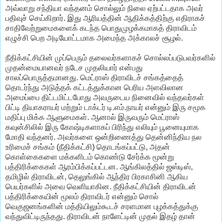
அவ்வாறு சந்தியா வந்தனம் சொல்லும் நிலை ஏற்பட்டதாக அவர்
பதிவுச் செய்கிறார். இது ஆரியத்தின் ஆதிக்கத்திற்கு எதிராகச்
சாதிவேற்றுமைகளைக் கடந்த பொதுமுழக்கமாகத் திராவிடம்
எழுச்சி பெற அடியோட்டமாக அமைந்த அக்காலச் சூழல்.
நீதிக்கட்சியின் முப்பெரும் தலைவர்களாகச் சொல்லப்படுபவர்களில்
முதன்மையானவர் நடேச முதலியார் என்பது
சாலப்பொருத்தமானது. மெட்ராஸ் திராவிடச் சங்கத்தைத்
தொடர்ந்து அடுத்தக் கட்டத்துக்கான பெரிய அளவிலான
அமைப்பை திட்டமிட்டபோது அவருடைய நினைவில் வந்தவர்கள்
பிட்டி தியாகராயர் மற்றும் டாக்டர் டி.எம்.நாயர் என்னும் இரு சமூக
மதிப்பு மிக்க ஆளுமைகள். ஆனால் இருவரும் மெட்ராஸ்
கவுன்சிலில் இரு கோஷ்டிகளாகப் பிரிந்து எலியும் பூனையுமாக
மோதி வந்தனர். அவர்களை ஒன்றிணைத்து தென்னிந்திய நல
உரிமைச் சங்கம் (நீதிக்கட்சி) தொடங்கப்பட்டு, அதன்
கொள்கைகளை மக்களிடம் கொண்டு சேர்க்க மூன்று
பத்திரிக்கைகள் ஆரம்பிக்கப்பட்டன. ஆங்கிலத்தில் ஜஸ்டிஸ்,
தமிழில் திராவிடன், தெலுங்கில் ஆந்திர பிரகாசினி ஆகிய
பெயர்களில் அவை வெளியாகின. நீதிக்கட்சியின் திராவிடன்
பத்திரிக்கையின் மூலம் திராவிடர் என்னும் சொல்
வெகுஜனங்களின் மத்தியிலும்கூடச் சரளமான புழக்கத்துக்கு
வந்துவிட்டிருந்தது. திராவிடன் நாளேட்டின் முதல் இதழ் தான்