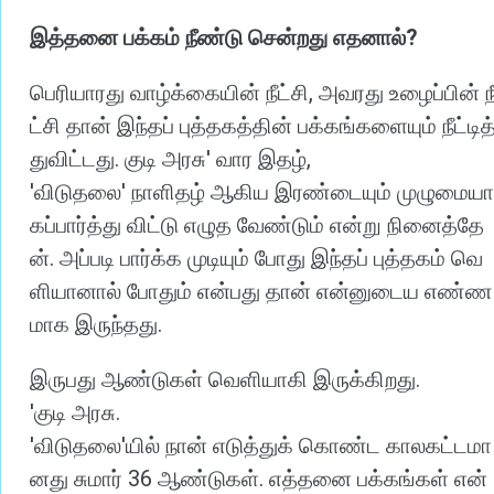
?
இத்தனை
பக்கம்
நீண்டு
சென்றது
எதனால்
,
பெரியாரது
வாழ்க்கையின்
நீட்சி
அவரது
உழைப்பின்
ந
ட்சி
தான்
இந்தப்
புத்தகத்தின்
பக்கங்களையும்
நீட்டித
.
'
,
துவிட்டது
குடி
அரசு
வார
இதழ்
'
'
விடுதலை
நாளிதழ்
ஆகிய
இரண்டையும்
முழுமையா
கப்பார்த்து
விட்டு
எழுத
வேண்டும்
என்று
நினைத்தே
.
ன்
அப்படி
பார்க்க
முடியும்
போது
இந்தப்
புத்தகம்
வெ
ளியானால்
போதும்
என்பது
தான்
என்னுடைய
எண்ண
.
மாக
இருந்தது
.
இருபது
ஆண்டுகள்
வெளியாகி
இருக்கிறது
'
.
குடி
அரசு
'
'
விடுதலை
யில்
நான்
எடுத்துக்
கொண்ட
காலகட்டமா
36
.
னது
சுமார்
ஆண்டுகள்
எத்தனை
பக்கங்கள்
என்