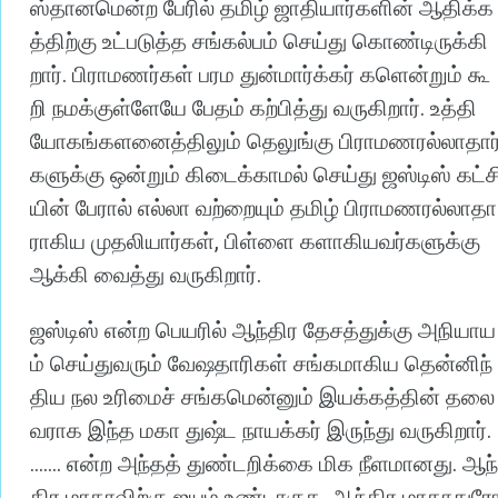
ஸ்தானமென்ற
பேரில்
தமிழ்
ஜாதியார்களின்
ஆதிக்க
த்திற்கு
உட்படுத்த
சங்கல்பம்
செய்து
கொண்டிருக்கி
.
றார்
பிராமணர்கள்
பரம
துன்மார்க்கர்
களென்றும்
கூ
.
றி
நமக்குள்ளேயே
பேதம்
கற்பித்து
வருகிறார்
உத்தி
யோகங்களனைத்திலும்
தெலுங்கு
பிராமணரல்லாதார
களுக்கு
ஒன்றும்
கிடைக்காமல்
செய்து
ஜஸ்டிஸ்
கட்ச
யின்
பேரால்
எல்லா
வற்றையும்
தமிழ்
பிராமணரல்லாதா
,
ராகிய
முதலியார்கள்
பிள்ளை
களாகியவர்களுக்கு
.
ஆக்கி
வைத்து
வருகிறார்
ஜஸ்டிஸ்
என்ற
பெயரில்
ஆந்திர
தேசத்துக்கு
அநியாய
ம்
செய்துவரும்
வேஷதாரிகள்
சங்கமாகிய
தென்னிந்
திய
நல
உரிமைச்
சங்கமென்னும்
இயக்கத்தின்
தலை
.
வராக
இந்த
மகா
துஷ்ட
நாயக்கர்
இருந்து
வருகிறார்
.......
.
என்ற
அந்தத்
துண்டறிக்கை
மிக
நீளமானது
ஆந்
.
திர
மாதாவிற்கு
ஜயம்
உண்டாகுக
ஆந்திர
மாதாதுர