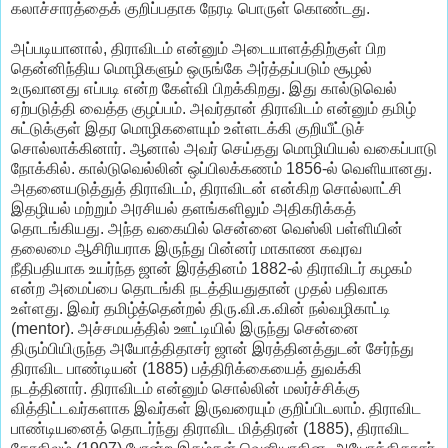
கலாச்சாரத்தைக் குறிப்பதாக நேரடி பொருள் கொண்டது.
அப்படியானால், திராவிடம் என்னும் அடையாளத்திற்குள் பிற
தென்னிந்திய மொழிகளும் ஒருங்கே அர்த்தப்படும் சூழல்
உருவானது எப்படி என்ற கேள்வி பிறக்கிறது. இது கால்டுவெல்
ஏற்படுத்தி வைத்த குழப்பம். அவர்தான் திராவிடம் என்னும் தமிழ்
சுட்டுக்குள் இதர மொழிகளையும் உள்ளடக்கி குறியீட்டுச்
சொல்லாக்கினார். ஆனால் அவர் செய்தது மொழியியல் வகைப்பாடு
நோக்கில். கால்டுவெல்லின் ஒப்பிலக்கணம் 1856-ல் வெளியானது.
அதனையடுத்துத் திராவிடம், திராவிடன் என்கிற சொல்லாட்சி
இதழியல் மற்றும் அரசியல் தளங்களிலும் அதிகரிக்கத்
தொடங்கியது. அந்த வகையில் சென்னை வெஸ்லி பள்ளியின்
தலைமை ஆசிரியராக இருந்து பின்னர் மாகாண கவுரவ
நீதிபதியாக உயர்ந்த ஜான் இரத்தினம் 1882-ல் திராவிடர் கழகம்
என்ற அமைப்பை தொடங்கி நடத்தியதுதான் முதல் பதிவாக
உள்ளது. இவர் தமிழ்த்தென்றல் திரு.வி.க.வின் நல்வழிகாட்டி
(mentor). அச்சமயத்தில் ஊட்டியில் இருந்து சென்னை
திரும்பியிருந்த அயோத்திதாசர் ஜான் இரத்தினத்துடன் சேர்ந்து
திராவிட பாண்டியன் (1885) பத்திரிக்கையைத் துவக்கி
நடத்தினார். திராவிடம் என்னும் சொல்லின் மலர்ச்சிக்கு
வித்திட்டவர்களாக இவர்கள் இருவரையும் குறிப்பிடலாம். திராவிட
பாண்டியனைத் தொடர்ந்து திராவிட மித்திரன் (1885), திராவிட