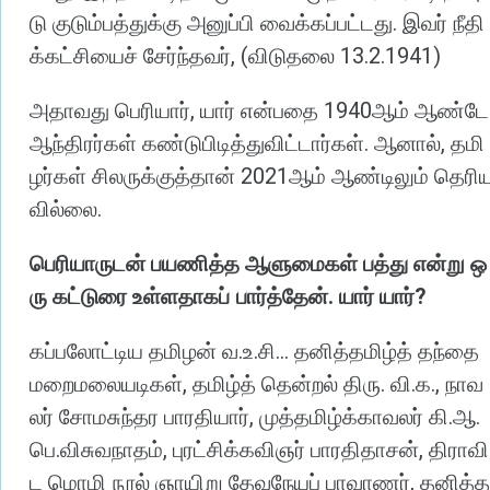
.
டு
குடும்பத்துக்கு
அனுப்பி
வைக்கப்பட்டது
இவர்
நீதி
, (
13.2.1941)
க்கட்சியைச்
சேர்ந்தவர்
விடுதலை
,
1940
அதாவது
பெரியார்
யார்
என்பதை
ஆம்
ஆண்டே
.
,
ஆந்திரர்கள்
கண்டுபிடித்துவிட்டார்கள்
ஆனால்
தமி
2021
ழர்கள்
சிலருக்குத்தான்
ஆம்
ஆண்டிலும்
தெரி
.
வில்லை
பெரியாருடன்
பயணித்த
ஆளுமைகள்
பத்து
என்று
ஒ
.
?
ரு
கட்டுரை
உள்ளதாகப்
பார்த்தேன்
யார்
யார்
.
.
...
கப்பலோட்டிய
தமிழன்
வ
உ
சி
தனித்தமிழ்த்
தந்தை
,
.
.
.,
மறைமலையடிகள்
தமிழ்த்
தென்றல்
திரு
வி
க
நாவ
,
.
.
லர்
சோமசுந்தர
பாரதியார்
முத்தமிழ்க்காவலர்
கி
ஆ
.
,
,
பெ
விசுவநாதம்
புரட்சிக்கவிஞர்
பாரதிதாசன்
திராவி
,
ட
மொழி
நூல்
ஞாயிறு
தேவநேயப்
பாவாணர்
தனித்த