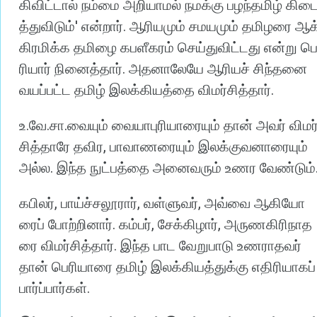
கிவிட்டால்
நம்மை
அறியாமல்
நமக்கு
பழந்தமிழ்
கிட
'
.
த்துவிடும்
என்றார்
ஆரியமும்
சமயமும்
தமிழரை
ஆக
கிரமிக்க
தமிழை
கபளீகரம்
செய்துவிட்டது
என்று
ப
.
ரியார்
நினைத்தார்
அதனாலேயே
ஆரியச்
சிந்தனை
.
வயப்பட்ட
தமிழ்
இலக்கியத்தை
விமர்சித்தார்
.
.
.
உ
வே
சா
வையும்
வையாபுரியாரையும்
தான்
அவர்
விமர
,
சித்தாரே
தவிர
பாவாணரையும்
இலக்குவனாரையும்
.
அல்ல
இந்த
நுட்பத்தை
அனைவரும்
உணர
வேண்டும்
,
,
,
கபிலர்
பாய்ச்சலூரார்
வள்ளுவர்
அவ்வை
ஆகியோ
.
,
,
ரைப்
போற்றினார்
கம்பர்
சேக்கிழார்
அருணகிரிநாத
.
ரை
விமர்சித்தார்
இந்த
பாட
வேறுபாடு
உணராதவர்
தான்
பெரியாரை
தமிழ்
இலக்கியத்துக்கு
எதிரியாகப்
.
பார்ப்பார்கள்