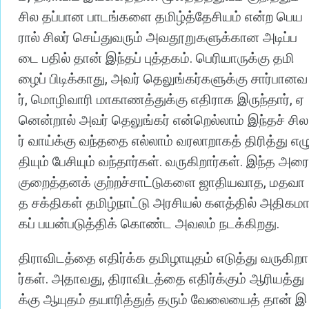
சில
தப்பான
பாடங்களை
தமிழ்த்தேசியம்
என்ற
பெய
ரால்
சிலர்
செய்துவரும்
அவதூறுகளுக்கான
அடிப்ப
.
டை
பதில்
தான்
இந்தப்
புத்தகம்
பெரியாருக்கு
தமி
,
ழைப்
பிடிக்காது
அவர்
தெலுங்கர்களுக்கு
சார்பானவ
,
,
ர்
மொழிவாரி
மாகாணத்துக்கு
எதிராக
இருந்தார்
ஏ
னென்றால்
அவர்
தெலுங்கர்
என்றெல்லாம்
இந்தச்
சில
ர்
வாய்க்கு
வந்ததை
எல்லாம்
வரலாறாகத்
திரித்து
எழ
.
.
தியும்
பேசியும்
வந்தார்கள்
வருகிறார்கள்
இந்த
அரை
,
குறைத்தனக்
குற்றச்சாட்டுகளை
ஜாதியவாத
மதவா
த
சக்திகள்
தமிழ்நாட்டு
அரசியல்
களத்தில்
அதிகம
.
கப்
பயன்படுத்திக்
கொண்ட
அவலம்
நடக்கிறது
திராவிடத்தை
எதிர்க்க
தமிழாயுதம்
எடுத்து
வருகிறா
.
,
ர்கள்
அதாவது
திராவிடத்தை
எதிர்க்கும்
ஆரியத்து
க்கு
ஆயுதம்
தயாரித்துத்
தரும்
வேலையைத்
தான்
இ