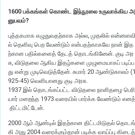
1600
பக்கங்கள்
கொண்ட
இந்நூலை
உருவாக்கிய
அ
?
னுபவம்
,
புத்தகமாக
எழுதுவதற்காக
அல்ல
முதலில்
என்னளவ
ல்
தெளிவு
பெற
வேண்டும்
என்பதற்காகவே
நான்
இத
.
ற்கான
பதில்களைத்
தேடத்
தொடங்கினேன்
குடி
அர
,
சு
விடுதலை
ஆகிய
இதழ்களை
முழுமையாகப்
படிப்ப
.
20
(
து
என்று
முடிவெடுத்தேன்
சுமார்
ஆண்டுகாலம்
925-45)
.
வெளியானது
குடி
அரசு
1937
இல்
தொடங்கப்பட்ட
விடுதலை
நாளிதழை
பெரி
1973
யார்
மறைந்த
வரையில்
பார்க்க
வேண்டும்
எனத
.
திட்டமிட்டேன்
2000
ஆம்
ஆண்டில்
இதற்கான
திட்டமிடுதல்
தொடங
2004
கி
அது
வரைக்கும்தான்
படிக்க
வாய்ப்பு
கிடைத