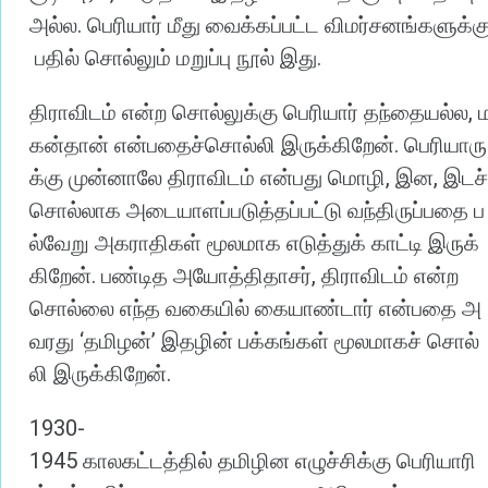
.
அல்ல
பெரியார்
மீது
வைக்கப்பட்ட
விமர்சனங்களுக்க
.
பதில்
சொல்லும்
மறுப்பு
நூல்
இது
,
திராவிடம்
என்ற
சொல்லுக்கு
பெரியார்
தந்தையல்ல
.
கன்தான்
என்பதைச்சொல்லி
இருக்கிறேன்
பெரியாரு
,
,
க்கு
முன்னாலே
திராவிடம்
என்பது
மொழி
இன
இடச்
சொல்லாக
அடையாளப்படுத்தப்பட்டு
வந்திருப்பதை
ப
ல்வேறு
அகராதிகள்
மூலமாக
எடுத்துக்
காட்டி
இருக்
.
,
கிறேன்
பண்டித
அயோத்திதாசர்
திராவிடம்
என்ற
சொல்லை
எந்த
வகையில்
கையாண்டார்
என்பதை
அ
‘
’
வரது
தமிழன்
இதழின்
பக்கங்கள்
மூலமாகச்
சொல்
.
லி
இருக்கிறேன்
1930-
1945
காலகட்டத்தில்
தமிழின
எழுச்சிக்கு
பெரியாரி