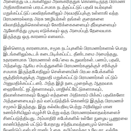
அனைத்து மட்டங்களிலும் அலங்கரித்துக் கொண்டிருந்த பிராமண
அதிகாரிகளால் பாரபட்சமாக நடத்தப்பட்டுப் பதவி உயர்வுகள்
மறுக்கப்பட்டுப் பலவிதங்களிலும் அவமதிப்புக்கு உள்ளாகி வந்த
பிராமணரல்லாத அரசு ஊழியர்கள் தங்கள் குறைகளை
விவாதித்துக்கொள்ளவும் கோரிக்கைகளையும் தீர்வுகளையும்
ஆலோசித்து முடிவு எடுக்கவும் ஒரு அமைப்புத் தேவையாக
இருந்தது ஒரு காரணம் எனலாம்.
இன்னொரு காரணமாக, சமூக நடப்புகளில் பிராமணர்களால் பொது
இடங்களிலும்கூடக் கடைபிடிக்கப்பட்ட தீண்டாமை அமைந்தது.
உதாரணமாக ’பிராமணாள் கபே’வை கூறுவார்கள். பணம், பதவி,
அந்தஸ்து ஆகிய சம்பத்துகளில் பிராமணர்களுக்குச் சரிக்குச்
சமமாக இருந்தபோதிலும் சென்னையின் பிரபல கபேக்களில்
சூத்திரர்களுக்கு அனுமதி மறுக்கப்பட்டு பிராமணர்கள் மட்டும்
அனுமதிக்கப்பட்டனர். அந்த இழி நடைமுறைக்கு ஆதரவாக
ஹைகோர்ட் ஜட்ஜ்களாகவும், மாஜிஸ்ட்ரேட்டுகளாகவும்,
திவான்களாகவும் மேலும் எத்தனை அதிகாரம் மிக்கப் பதவிகளோ
அத்தனையையும் தம் வசப்படுத்திக் கொண்டு இருந்த பிராமணச்
சமூகம் இருந்தது. இது கல்வியறிவு பெற்று அறிவிலும் மான
உணர்ச்சியிலும் எழுச்சி பெற்று வந்த பிராமணரல்லாதவர்களைச்
சினப்படுத்தியது. அம்மாதிரி கபேக்களில் உள்ளே நுழைய பூணூலை
காண்பித்தால் மட்டும் போதாது சந்தியாவந்தனமும் சொல்ல
வேண்டும் என்பார் ராண்டர் கை. தமிழ்தாத்தா உ.வே.சா.,வுக்கே