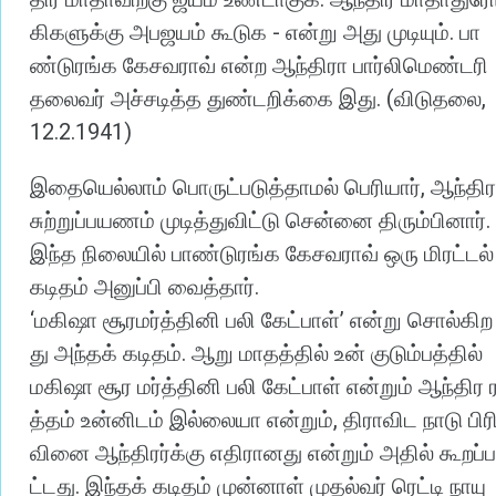
-
.
கிகளுக்கு
அபஜயம்
கூடுக
என்று
அது
முடியும்
பா
ண்டுரங்க
கேசவராவ்
என்ற
ஆந்திரா
பார்லிமெண்டரி
. (
,
தலைவர்
அச்சடித்த
துண்டறிக்கை
இது
விடுதலை
12.2.1941)
,
இதையெல்லாம்
பொருட்படுத்தாமல்
பெரியார்
ஆந்திர
.
சுற்றுப்பயணம்
முடித்துவிட்டு
சென்னை
திரும்பினார்
இந்த
நிலையில்
பாண்டுரங்க
கேசவராவ்
ஒரு
மிரட்டல்
.
கடிதம்
அனுப்பி
வைத்தார்
‘
’
மகிஷா
சூரமர்த்தினி
பலி
கேட்பாள்
என்று
சொல்கிற
.
து
அந்தக்
கடிதம்
ஆறு
மாதத்தில்
உன்
குடும்பத்தில்
மகிஷா
சூர
மர்த்தினி
பலி
கேட்பாள்
என்றும்
ஆந்திர
,
த்தம்
உன்னிடம்
இல்லையா
என்றும்
திராவிட
நாடு
பிர
வினை
ஆந்திரர்க்கு
எதிரானது
என்றும்
அதில்
கூறப்ப
.
ட்டது
இந்தக்
கடிதம்
முன்னாள்
முதல்வர்
ரெட்டி
நாயு