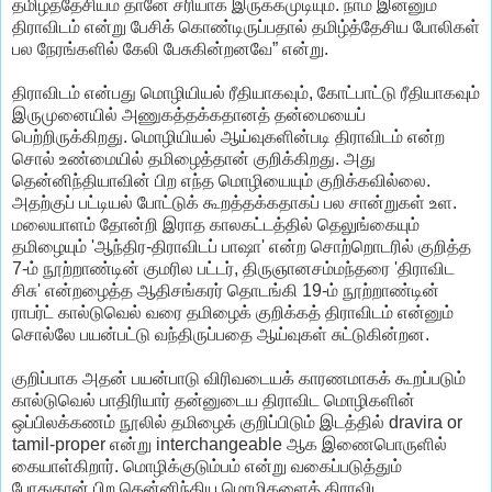
தமிழ்த்தேசியம் தானே சரியாக இருக்கமுடியும். நாம் இன்னும்
திராவிடம் என்று பேசிக் கொண்டிருப்பதால் தமிழ்த்தேசிய போலிகள்
பல நேரங்களில் கேலி பேசுகின்றனவே” என்று.
திராவிடம் என்பது மொழியியல் ரீதியாகவும், கோட்பாட்டு ரீதியாகவும்
இருமுனையில் அணுகத்தக்கதானத் தன்மையைப்
பெற்றிருக்கிறது. மொழியியல் ஆய்வுகளின்படி திராவிடம் என்ற
சொல் உண்மையில் தமிழைத்தான் குறிக்கிறது. அது
தென்னிந்தியாவின் பிற எந்த மொழியையும் குறிக்கவில்லை.
அதற்குப் பட்டியல் போட்டுக் கூறத்தக்கதாகப் பல சான்றுகள் உள.
மலையாளம் தோன்றி இராத காலகட்டத்தில் தெலுங்கையும்
தமிழையும் 'ஆந்திர-திராவிடப் பாஷா' என்ற சொற்றொடரில் குறித்த
7-ம் நூற்றாண்டின் குமரில பட்டர், திருஞானசம்மந்தரை 'திராவிட
சிசு' என்றழைத்த ஆதிசங்கரர் தொடங்கி 19-ம் நூற்றாண்டின்
ராபர்ட் கால்டுவெல் வரை தமிழைக் குறிக்கத் திராவிடம் என்னும்
சொல்லே பயன்பட்டு வந்திருப்பதை ஆய்வுகள் சுட்டுகின்றன.
குறிப்பாக அதன் பயன்பாடு விரிவடையக் காரணமாகக் கூறப்படும்
கால்டுவெல் பாதிரியார் தன்னுடைய திராவிட மொழிகளின்
ஒப்பிலக்கணம் நூலில் தமிழைக் குறிப்பிடும் இடத்தில் dravira or
tamil-proper என்று interchangeable ஆக இணைபொருளில்
கையாள்கிறார். மொழிக்குடும்பம் என்று வகைப்படுத்தும்
போதுதான் பிற தென்னிந்திய மொழிகளைத் திராவிட