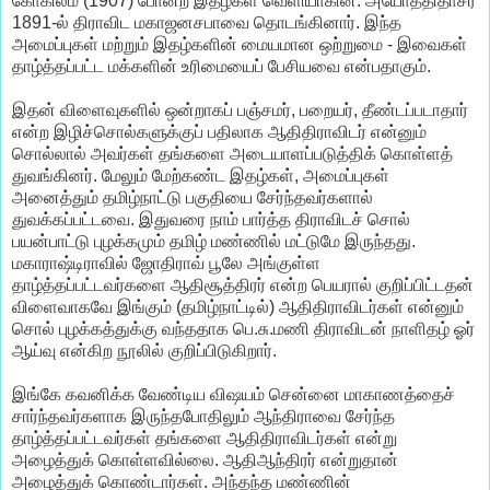
கோகிலம் (1907) போன்ற இதழ்கள் வெளியாகின. அயோத்திதாசர்
1891-ல் திராவிட மகாஜனசபாவை தொடங்கினார். இந்த
அமைப்புகள் மற்றும் இதழ்களின் மையமான ஒற்றுமை - இவைகள்
தாழ்த்தப்பட்ட மக்களின் உரிமையைப் பேசியவை என்பதாகும்.
இதன் விளைவுகளில் ஒன்றாகப் பஞ்சமர், பறையர், தீண்டப்படாதார்
என்ற இழிச்சொல்களுக்குப் பதிலாக ஆதிதிராவிடர் என்னும்
சொல்லால் அவர்கள் தங்களை அடையாளப்படுத்திக் கொள்ளத்
துவங்கினர். மேலும் மேற்கண்ட இதழ்கள், அமைப்புகள்
அனைத்தும் தமிழ்நாட்டு பகுதியை சேர்ந்தவர்களால்
துவக்கப்பட்டவை. இதுவரை நாம் பார்த்த திராவிடச் சொல்
பயன்பாட்டு புழக்கமும் தமிழ் மண்ணில் மட்டுமே இருந்தது.
மகாராஷ்டிராவில் ஜோதிராவ் பூலே அங்குள்ள
தாழ்த்தப்பட்டவர்களை ஆதிசூத்திரர் என்ற பெயரால் குறிப்பிட்டதன்
விளைவாகவே இங்கும் (தமிழ்நாட்டில்) ஆதிதிராவிடர்கள் என்னும்
சொல் புழக்கத்துக்கு வந்ததாக பெ.சு.மணி திராவிடன் நாளிதழ் ஓர்
ஆய்வு என்கிற நூலில் குறிப்பிடுகிறார்.
இங்கே கவனிக்க வேண்டிய விஷயம் சென்னை மாகாணத்தைச்
சார்ந்தவர்களாக இருந்தபோதிலும் ஆந்திராவை சேர்ந்த
தாழ்த்தப்பட்டவர்கள் தங்களை ஆதிதிராவிடர்கள் என்று
அழைத்துக் கொள்ளவில்லை. ஆதிஆந்திரர் என்றுதான்
அழைத்துக் கொண்டார்கள். அந்தந்த மண்ணின்