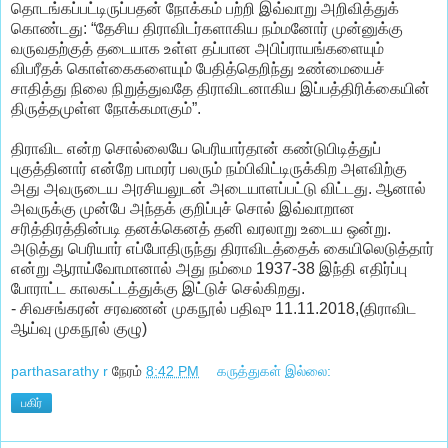
தொடங்கப்பட்டிருப்பதன் நோக்கம் பற்றி இவ்வாறு அறிவித்துக்
கொண்டது: “தேசிய திராவிடர்களாகிய நம்மனோர் முன்னுக்கு
வருவதற்குத் தடையாக உள்ள தப்பான அபிப்ராயங்களையும்
விபரீதக் கொள்கைகளையும் பேதித்தெறிந்து உண்மையைச்
சாதித்து நிலை நிறுத்துவதே திராவிடனாகிய இப்பத்திரிக்கையின்
திருத்தமுள்ள நோக்கமாகும்”.
திராவிட என்ற சொல்லையே பெரியார்தான் கண்டுபிடித்துப்
புகுத்தினார் என்றே பாமரர் பலரும் நம்பிவிட்டிருக்கிற அளவிற்கு
அது அவருடைய அரசியலுடன் அடையாளப்பட்டு விட்டது. ஆனால்
அவருக்கு முன்பே அந்தக் குறிப்புச் சொல் இவ்வாறான
சரித்திரத்தின்படி தனக்கெனத் தனி வரலாறு உடைய ஒன்று.
அடுத்து பெரியார் எப்போதிருந்து திராவிடத்தைக் கையிலெடுத்தார்
என்று ஆராய்வோமானால் அது நம்மை 1937-38 இந்தி எதிர்ப்பு
போராட்ட காலகட்டத்துக்கு இட்டுச் செல்கிறது.
- சிவசங்கரன் சரவணன் முகநூல் பதிவுு 11.11.2018,(திராவிட
ஆய்வு முகநூல் குழு)
parthasarathy r
நேரம்
8:42 PM
கருத்துகள் இல்லை:
பகிர்