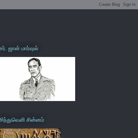
சர். ஜான் மார்ஷல்
சிந்துவெளி சின்னம்