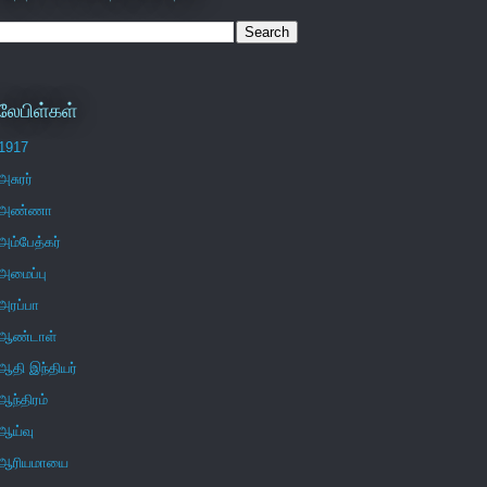
லேபிள்கள்
1917
அசுரர்
அண்ணா
அம்பேத்கர்
அமைப்பு
அரப்பா
ஆண்டாள்
ஆதி இந்தியர்
ஆந்திரம்
ஆய்வு
ஆரியமாயை