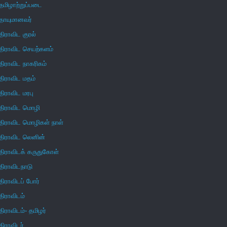
தமிழாற்றுப்படை
தாயுமானவர்
திராவிட குரல்
திராவிட செயற்களம்
திராவிட நாகரிகம்
திராவிட மதம்
திராவிட மரபு
திராவிட மொழி
திராவிட மொழிகள் நாள்
திராவிட லெனின்
திராவிடக் கருதுகோள்
திராவிடநாடு
திராவிடப் போர்
திராவிடம்
திராவிடம்- தமிழர்
திராவிடர்