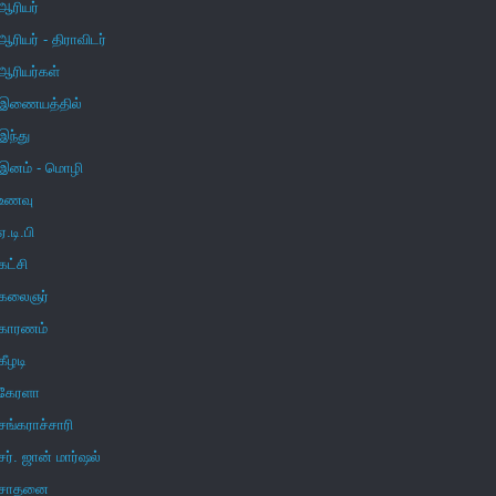
ஆரியர்
ஆரியர் - திராவிடர்
ஆரியர்கள்
இணையத்தில்
இந்து
இனம் - மொழி
உணவு
ஏ.டி.பி
கட்சி
கலைஞர்
காரணம்
கீழடி
கேரளா
சங்கராச்சாரி
சர். ஜான் மார்ஷல்
சாதனை