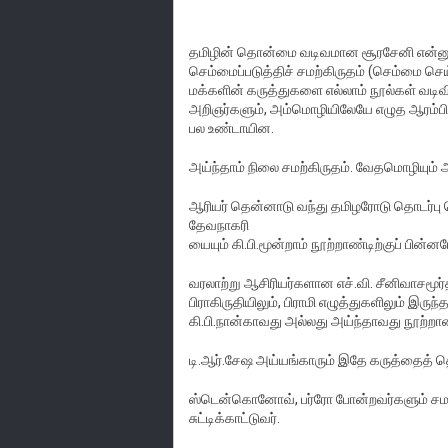
தமிழின் தொன்மை வடிவமான சூரசேனி என்னும் 
செம்மைப்படுத்திச் சமற்கிருதம் (செம்மை செ
மக்களின் கருத்துகளை எல்லாம் நூல்கள் வடிவ
அறிஞர்களும், அம்மொழியிலேயே எழுத ஆரம்பித்
பல உண்டாயின.
அய்ந்தாம் நிலை சமற்கிருதம். வேதமொழியும
ஆரியர் தென்னாடு வந்து தமிழரோடு தொடர்பு கொ
தேவநாகரி
யையும் கி.பி.மூன்றாம் நூற்றாண்டிற்குப் பி
வரலாற்று ஆசிரியர்களான எச்.வி. சீனிவாசம
பிராகிருதியிலும், பிராமி எழுத்துகளிலும் இரு
கி.பி.நான்காவது அல்லது அய்ந்தாவது நூற்றாண
டி.ஆர்.சேஷ அய்யங்காரும் இதே கருத்தைத் தெர
ஸ்டென்கொனோவ், பர்ரோ போன்றவர்களும் சமஸ்
சுட்டிக்காட்டுவர்.