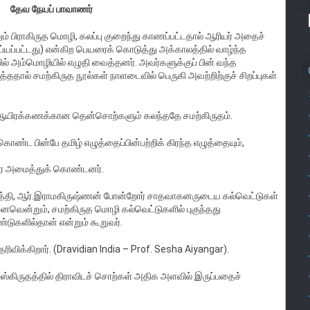
தேவ நேயப் பாவாணர்
பிராகிருத மொழி, கலப்பு குறைந்து காணப்பட்டதால் ஆரியர் அதைச்
ய்யப்பட்டது) என்கிற பெயரைக் கொடுத்து அக்காலத்தில் வாழ்ந்த
ில் அம்மொழியில் எழுதி வைத்தனர். அவர்களுக்குப் பின் வந்த
ததால் சமற்கிருத நூல்கள் நாளடைவில் பெருகி அவற்றிற்குச் சிறப்புகள்
் ஆயிரக்கணக்கான தென்சொற்களும் கலந்ததே சமற்கிருதம்.
ண்ட பின்பே தமிழ் எழுத்தைப்பின்பற்றிக் கிரந்த எழுத்தையும்,
ன்னரே அமைத்துக் கொண்டனர்.
ூர்த்தி, ஆர்.இராமகிருஷ்ணன் போன்றோர் சாதவாகனருடைய கல்வெட்டுகள்
ந்தனவென்றும், சமற்கிருத மொழி கல்வெட்டுகளில் புகுந்தது
்டுகளில்தான் என்றும் கூறுவர்.
ிவிக்கிறார். (Dravidian India – Prof. Sesha Aiyangar).
கிருதத்தில் திராவிடச் சொற்கள் அதிக அளவில் இருப்பதைச்