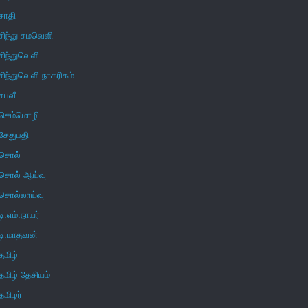
சாதி
சிந்து சமவெளி
சிந்துவெளி
சிந்துவெளி நாகரிகம்
சுபவீ
செம்மொழி
சேதுபதி
சொல்
சொல் ஆய்வு
சொல்லாய்வு
டி.எம்.நாயர்
டி.மாதவன்
தமிழ்
தமிழ் தேசியம்
தமிழர்