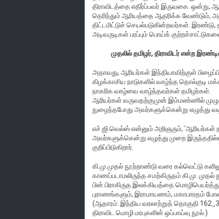
திராவிடத்தை எதிர்ப்பவர் இருவகை. ஒன்று, ஆர
தெரிந்தும் ஆரியத்தை ஆதரிக்க வேண்டும், அ
திட்டமிட்டுச் செயல்படுகின்றவர்கள். இரண்டு
அடிவருடிகள் பரப்பும் பொய்க் குற்றச்சாட்டுகள
முதலில் தமிழர், திராவிடர் என்ற இரண்
அதாவது, ஆரியர்கள் இந்தியாவிற்குள் பிழைப்
கிழக்காசிய நாடுகளில் வாழ்ந்த தொல்குடி மக்
நாகரிக வாழ்வை வாழ்ந்தவர்கள் தமிழர்கள்.
ஆரியர்கள் வருவதற்குமுன் இம்மண்ணில் முழு
நுழைந்தபோது அவர்களுக்கென்று எழுத்து வ
எச்.ஜி.வெல்ஸ் என்னும் அறிஞரும், ‘ஆரியர்
அவர்களுக்கென்று எழுத்து முறை இருந்ததில்லை
குறிப்பிடுகிறார்.
கி.மு.முதல் நூற்றாண்டு வரை கல்வெட்டு களி
காணப்படாமலிருந்த சமற்கிருதம் கி.மு. முதல் நூ
பின் பிராகிருத இலக்கியத்தை மொழிபெயர்த்தும்
புராணங்களும், இராமாயணம், மகாபாரதம் போன்ற
(ஆதாரம்: இந்திய வரலாற்றுத் தொகுதி 162_3 ப
திராவிட மொழி மரபுகளின் ஒப்பாய்வு நூல்.)