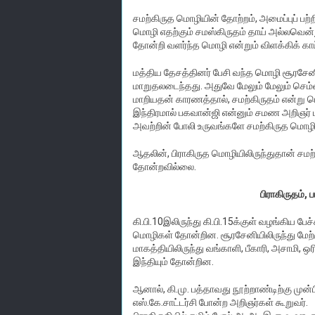
சமற்கிருத மொழியின் தோற்றம், அமைப்புப் பற்ற
மொழி எதற்கும் சமஸ்கிருதம் தாய் அல்லவென்ற
தோன்றி வளர்ந்த மொழி என்றும் விளக்கிக் காட்ட
மத்திய தேசத்தினர் பேசி வந்த மொழி சூரசேன
மாறுதலடைந்தது. அதுவே மேலும் மேலும் செ
மாறியதன் காரணத்தால், சமற்கிருதம் என்று பெ
இந்திரமால் பகவான்ஜி என்னும் சமண அறிஞர் ப
அவற்றின் போலி உருவங்களே சமற்கிருத மொழி எ
ஆதலின், பிராகிருத மொழியிலிருந்துதான் சமற்
தோன்றவில்லை.
பிராகிருதம்
கி.பி.10இலிருந்து கி.பி.15க்குள் வழங்கிய பே
மொழிகள் தோன்றின. சூரசேனியிலிருந்து மேற்கு இ
மாகத்தியிலிருந்து வங்காளி, பீகாரி, அசாமி, ஒர
இந்தியும் தோன்றின.
ஆனால், கி.மு. பத்தாவது நூற்றாண்டிற்கு முன்ப
எஸ்.கே.சாட்டர்சி போன்ற அறிஞர்கள் கூறுவர்.