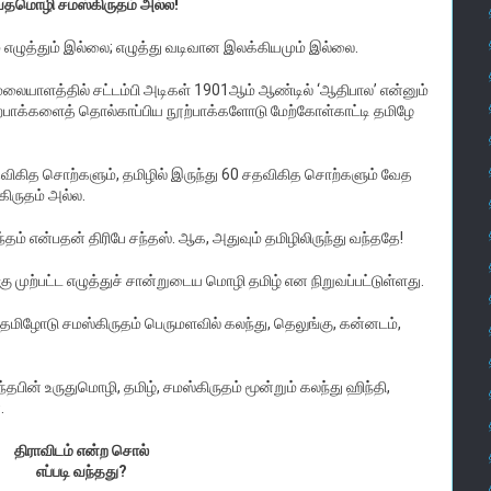
தமொழி சமஸ்கிருதம் அல்ல!
 எழுத்தும் இல்லை; எழுத்து வடிவான இலக்கியமும் இல்லை.
ையாளத்தில் சட்டம்பி அடிகள் 1901ஆம் ஆண்டில் ‘ஆதிபால’ என்னும்
நூற்பாக்களைத் தொல்காப்பிய நூற்பாக்களோடு மேற்கோள்காட்டி தமிழே
சதவிகித சொற்களும், தமிழில் இருந்து 60 சதவிகித சொற்களும் வேத
ிருதம் அல்ல.
்தம் என்பதன் திரிபே சந்தஸ். ஆக, அதுவும் தமிழிலிருந்து வந்ததே!
ுற்பட்ட எழுத்துச் சான்றுடைய மொழி தமிழ் என நிறுவப்பட்டுள்ளது.
 தமிழோடு சமஸ்கிருதம் பெருமளவில் கலந்து, தெலுங்கு, கன்னடம்,
தபின் உருதுமொழி, தமிழ், சமஸ்கிருதம் மூன்றும் கலந்து ஹிந்தி,
.
திராவிடம் என்ற சொல்
எப்படி வந்தது?