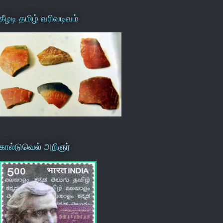
கீழடி தமிழ் வரிவடிவம்
கால்டுவெல் அறிஞர்