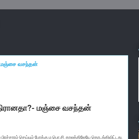
- மஞ்சை வசந்தன்
 எதிரானதா?- மஞ்சை வசந்தன்
் பிரச்சாரம் செய்யும் போக்கு ம.பொ.சி. காலத்திலேயே தொடங்கிவிட்டது.