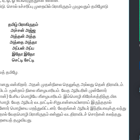
 எ, ஏ, ஒ, ஓ உயிரெழுத்துகள் உள்ளன.
்டு. சொல் உச்சரிப்பு முறையில் பிராகிருதம் முழுவதும் தமிழோடு
தமிழ் பிராகிருதம்
அச்சன் அஜ்ஜ
அத்தன் அத்த
அத்தை அத்தா
அப்பன் அப்ப
இதோ இதோ
செட்டி சேட்டி
் தமிழே.
னது என்கிறார். அதன் முதன்நிலை தெலுங்கு அல்லது தென் திராவிடம்.
விடம். மூன்றாம் நிலை கீழையாரியம். வேத ஆரியரின் முன்னோர்
ான்) பேசிய மொழியே கீழையாரியம். இம்மொழி கிரேக்கத்திற்கு மிக
மொழி. வேத ஆரியர் வடநாட்டில் சிறுபான்மையினராய் இருந்ததால்
்னோர் மொழியை மறந்துவிட்டனர். வேதங்கள் ஆரியர் இந்தியாவுக்கு வந்து
தால் வேதமொழி பிராகிருதம் என்னும் வடதிராவிடச் சொற்கள் கலந்தது.
ையைத் தழுவியது.