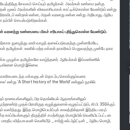
ியத்திற்கு சேவகம் செய்யும் தமிழர்கள். அவர்கள் உண்மை நன்கு
தன் மூலம் அவர்களின் விசுவாசியாகக் காட்டிக்கொள்ள வேண்டும் என்று
, திராவிடம் என்றால் என்ன, அதன் வரலாறு என்ன என்று அறியாது, ஆரிய
ை நம்பிச் செயல்படுகிறவர்கள்.
டின் வரலாற்று உண்மையை மிகச் சரியாகப் புரிந்துகொள்ள வேண்டும்.
பிற்காக நுழைந்து பரவி வாழத் தலைப்படுவதற்கு முன்னமேயே,
கள் தமிழர்கள். உலகில் மற்ற மக்கள் நாகரிகம் பெறுவதற்கு முன்பே நகர
க்க முழுக்க தமிழர்களே வாழ்ந்தனர். ஆரியர்கள் இம்மண்ணில்
டிவிலான மொழி இல்லை.
கள் நாகரிகமடைந்த மக்களுடன் தொடர்பு கொள்ளும்வரை
’ என்று ‘A Short history of the World’ என்னும் நூலில்
லும் நாணயங்களிலும், பிற தொல்லியல் ஆதாரங்களிலும்
ற்றாண்டு முதல் பிராகிருத எழுத்துகளால் எழுதப்பட்டும், கி.பி. 350க்குப்
 வளர்ந்தது. இந்த மொழிபெயர்ப்புக் காலத்தில்தான் இந்திய மரபுப்
 காப்பியங்களும் திருத்திச் சமற்கிருத மொழியில் வெளியிடப்பட்டன.
ாரதீய வித்யாபவன் வெளியீடு _ சார்ஜ் எல்.ஆர்ட்டின் _ ஆரிய மொழி,