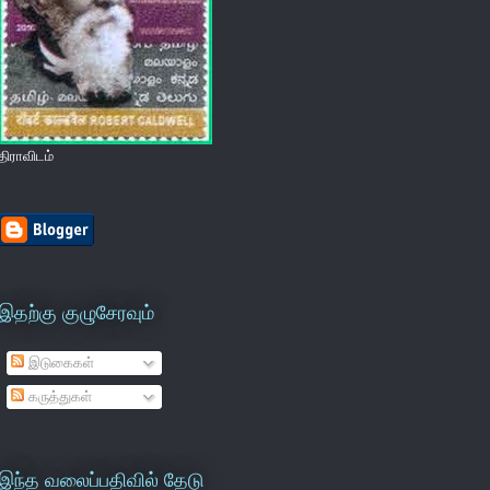
திராவிடம்
இதற்கு குழுசேரவும்
இடுகைகள்
கருத்துகள்
இந்த வலைப்பதிவில் தேடு