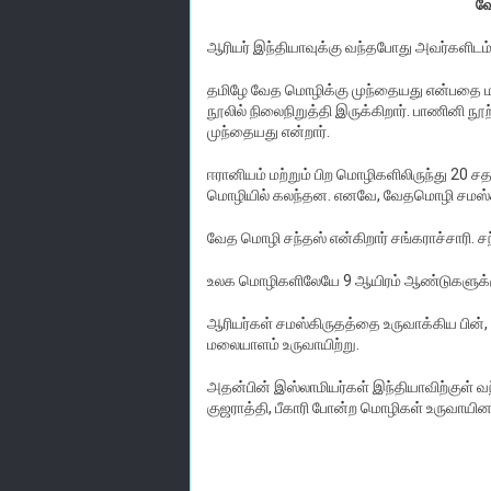
வே
ஆரியர் இந்தியாவுக்கு வந்தபோது அவர்களிடம்
தமிழே வேத மொழிக்கு முந்தையது என்பதை மல
நூலில் நிலைநிறுத்தி இருக்கிறார். பாணினி 
முந்தையது என்றார்.
ஈரானியம் மற்றும் பிற மொழிகளிலிருந்து 20 
மொழியில் கலந்தன. எனவே, வேதமொழி சமஸ்க
வேத மொழி சந்தஸ் என்கிறார் சங்கராச்சாரி. சந
உலக மொழிகளிலேயே 9 ஆயிரம் ஆண்டுகளுக்கு ம
ஆரியர்கள் சமஸ்கிருதத்தை உருவாக்கிய பின்,
மலையாளம் உருவாயிற்று.
அதன்பின் இஸ்லாமியர்கள் இந்தியாவிற்குள் வந்
குஜராத்தி, பீகாரி போன்ற மொழிகள் உருவாயின