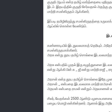
குருதி ஆயம் என்ற தமிழ் வார்த்தையை ஹிருதயம
இடம். இதயத்தில் குருதி சேர்வதால் அதற்கு 
மாற்றி சமஸ்கிருதம் ஆக்கினர்.
இப்படி தமிழிலிருந்து சமஸ்கிருதத்தை உருவாக
ஆய்வில் கொள்ள வேண்டும்.
இடவ
கண்ணாடியில் இடதுவலமாகத் தெரியும். அதேபோ
சமஸ்கிருதமாக்கினர்.
அரசு என்று தூய தமிழ் சொல்லை இடவலமாற்ற ம
அரசு என்பதில் முதல் இரு எழுத்துகளை இடவலம
என்று ஆக்கி பின் சு _ ஜீ என்று மாற்றி ராஜீ _ ர
அரசன் என்ற தூய தமிழ்ச் சொல்லை இதே முறை
அரசன் _ என்பதை இடவலமாக மாற்றி ராஅசன் எ
அறமன் என்பதை ராமன் என்றும் அறவாணன் எ
சிலர், வேதங்கள் 2500 ஆண்டு பழமையானவை.
பழைய மொழி என்கின்றனர். ஆனால் இது அற