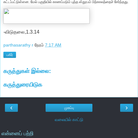
கட்டப்பட்டுள்ளன. மேல் பகுதியில் காணப்படும் புத்த ஸ்தூபம் பிற்காலத்தைச் சேர்ந்தது.
-விடுதலை,1.3.14
parthasarathy r
நேரம்
7:17 AM
பகிர்
கருத்துகள் இல்லை:
கருத்துரையிடுக
‹
›
முகப்பு
வலையில் காட்டு
என்னைப் பற்றி