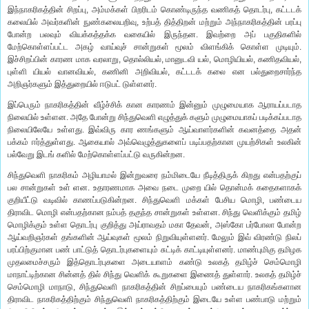
இந்நாகரிகத்தின் சிறப்பு, அம்மக்கள் பிறரிடம் கொண்டிருந்த வணிகத் தொடர்பு, கட்டடக்
கலையில் அவர்களின் நுண்கலையறிவு, உற்பத் தித்திறன் மற்றும் அந்நாகரிகத்தின் பரப்பு
போன்ற பலவும் வியக்கத்தக்க வகையில் இருந்தன. இவற்றை அப் பகுதிகளில்
மேற்கொள்ளப்பட்ட அகழ் வாய்வுச் சான்றுகள் மூலம் விளங்கிக் கொள்ள முடியும்.
இச்சிறப்பின் காரண மாக வரலாறு, தொல்லியல், மானுடவி யல், மொழியியல், கணிதவியல்,
புள்ளி யியல் வானவியல், கணினி அறிவியல், கட்டடக் கலை என பல்துறைசார்ந்த
அறிஞர்களும் இத்துறையில் ஈடுபட் டுள்ளனர்.
இப்பெரும் நாகரிகத்தின் வீழ்ச்சிக் கான காரணம் இன்னும் முழுமையாக ஆராயப்படாத
நிலையில் உள்ளன. அதே போன்று சிந்துவெளி எழுத்துக் களும் முழுமையாகப் படிக்கப்படாத
நிலையிலேயே உள்ளது. இவ்விரு கார ணங்களும் ஆய்வாளர்களின் கவனத்தை அதன்
பக்கம் ஈர்த்துள்ளது. ஆகையால் அவ்வெழுத்துகளைப் படிப்பதற்கான முயற்சிகள் உலகின்
பல்வேறு இடங் களில் மேற்கொள்ளப்பட்டு வருகின்றன.
சிந்துவெளி நாகரிகம் அழியாமல் இன்றுவரை நம்மிடையே நீடித்திருக் கிறது என்பதற்குப்
பல சான்றுகள் உள் ளன. உதாரணமாக அவை நடை முறை யில் தொன்மக் கதைகளாகக்
குறியீட்டு வடிவில் காணப்படுகின்றன. சிந்துவெளி மக்கள் பேசிய மொழி, பண்டைய
திராவிட மொழி என்பதற்கான நம்பத் தகுந்த சான்றுகள் உள்ளன. சிந்து வெளிக்கும் தமிழ்
மொழிக்கும் உள்ள தொடர்பு குறித்து அய்ராவதம் மகா தேவன், அஸ்கோ பர்போலா போன்ற
ஆய்வறிஞர்கள் தங்களின் ஆய்வுகள் மூலம் நிறுவியுள்ளனர். மேலும் இவ் விரண்டு நிலப்
பரப்பிற்குமான பண் பாட்டுத் தொடர்புகளையும் சுட்டிக் காட்டியுள்ளனர். மாண்புமிகு தமிழக
முதலமைச்சரும் இத்தொடர்புகளை அடையாளம் கண்டு உலகத் தமிழ்ச் செம்மொழி
மாநாட்டிற்கான சின்னத் தில் சிந்து வெளிக் கூறுகளை இணைத் துள்ளார். உலகத் தமிழ்ச்
செம்மொழி மாநாடு, சிந்துவெளி நாகரிகத்தின் சிறப்பையும் பண்டைய நாகரிகங்களான
திராவிட நாகரிகத்திற்கும் சிந்துவெளி நாகரிகத்திற்கும் இடையே உள்ள பண்பாடு மற்றும்