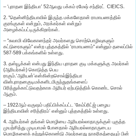
– ‘புராதன இந்தியா’ 52ஆவது பக்கம் ரமேஷ் சந்திரட் CIEICS.
2. “தென்னிந்தியாவில் இருந்த மக்களேதான் ராமாயணத்தில்
குரங்குகள் என்றும், அரக்கர்கள் என்றும்
அழைக்கப்பட்டிருக்கிறார்கள்.
– “சுவாமி விவேகானந்தர் அவர்களது சொற்பொழிவுகளும்
கட்டுரைகளும்“ என்ற புத்தகத்தில் ‘ராமாயணம்“ என்னும் தலைப்பில்
587-589 பக்கங்களில் உள்ளது.
3. தஸ்யூக்கள் என்பது இந்திய புராதன குடி மக்களுக்கு அவர்கள்
(ஆரியர்கள்) கொடுத்த பெய
ராகும்.‘ஆரியன்’என்கின்றசொல்இந்தியா
வின்புராதனகுடிமக்களிடமிருந்துதங்களைப்
பிரித்துக்காட்டுவதற்காக ஆரியர் ஏற்படுத்திக் கொண்ட சொல்
ஆகும்.
– 1922ஆம் வருஷம் பதிப்பிக்கப்பட்ட ‘கேம்ப்ரிட்ஜ் பழைய
இந்தியாவின் சரித்திரம்’ என்னும் புத்தகத்தில் உள்ளது.
4. ஆரியர்கள் தங்கள் மொழியை ஆரியரல்லாதாருக்குள் புகுத்த
முயற்சித்து முடியாமல் போனதால் ஆரியரல்லாதாருடைய
மொழிகளைக் கற்றுக்கொண்டு அவர்களது நாகரிகத்தையும் பின்