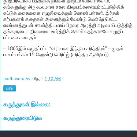
துஷ்பிரயோகப் படுத்தித் தங்கள் இஷ்டம் போல் எல்லாம்,
தங்களுக்கு அநுகூலமான சகல விஷயங்களையும் உட்படுத்திக்
கட்டுக் கதைகளை எழுதிவைத்துக் கொண்டார்கள். இந்தக்
கற்பனைக் கதைகள் அனைத்தும் வேண்டு மென்றே கெட்ட
எண்ணத்துடன் சாமர்த்தியமாய் பிறரை அழுத்தி அடிமைப்படுத்தித்
தங்களுடைய நிலையை உயர்த்திக் கொள்வதற்காகவே எழுதப்
பட்டவைகளாகும்
– 1865இல் எழுதப்பட்ட “விரிவான இந்திய சரித்திரம்” – முதல்
பாகம் பக்கம் 15-ஹென்றி பெரிட்ஜ் (சரித்திர ஆசிரியர்)
parthasarathy r
நேரம்
1:10 AM
பகிர்
கருத்துகள் இல்லை:
கருத்துரையிடுக