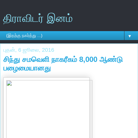
திராவிடர் இனம்
▼
புதன், 6 ஜூலை, 2016
சிந்து சமவெளி நாகரீகம் 8,000 ஆண்டு
பழைமையானது