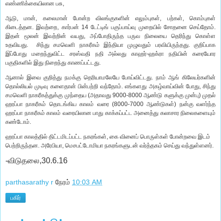
எண்ணிக்கையிலான பசு,
ஆடு, மான், கலைமான் போன்ற விலங்குகளின் எலும்புகள், பற்கள், கொம்புகள்
கிடைத்தன. இவற்றை, கார்பன் 14 டேட்டிங் பகுப்பாய்வு முறையில் சோதனை செய்தோம்.
இதன் மூலன் இவற்றின் வயது, அப்போதிருந்த பருவ நிலையை தெரிந்து கொள்ள
உதவியது. சிந்து சமவெளி நாகரீகம் இந்தியா முழுவதும் பரவியிருந்தது. குறிப்பாக
இப்போது மறைந்துவிட்ட சரஸ்வதி நதி அல்லது காஹர்-ஹக்ரா நதியின் கரையோர
பகுதிகளில் இது நிறைந்து காணப்பட்டது.
ஆனால் இவை குறித்து நமக்கு தெரியாமலேயே போய்விட்டது. நாம் ஆங் கிலேயர்களின்
தொல்லியல் முடிவு களைதான் பின்பற்றி வந்தோம். எங்களது அகழ்வாய்வின் போது, சிந்து
சமவெளி நாகரீகத்துக்கு முந்தைய (அதாவது 9000-8000 ஆண்டு களுக்கு முன்பு) முதல்
ஹரப்பா நாகரீகம் தொடங்கிய காலம் வரை (8000-7000 ஆண்டுகள்) நன்கு வளர்ந்த
ஹரப்பா நாகரீகம் காலம் வரையிலான பாது காக்கப்பட்ட அனைத்து கலாசார நிலைகளையும்
கண்டோம்.
ஹரப்பா காலத்தில் திட்டமிடப்பட்ட நகரங்கள், கை வினைப் பொருள்கள் போன்றவை இடம்
பெற்றிருந்தன. அரேபியா, மெசபட்டோமியா நகரங்களுடன் வர்த்தகம் செய்து வந்துள்ளனர்.
-விடுதலை,30.6.16
parthasarathy r
நேரம்
10:03 AM
பகிர்