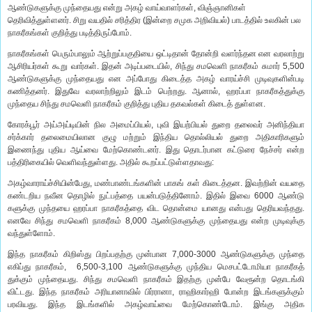
ஆண்டுகளுக்கு முந்தையது என்று அகழ் வாய்வாளர்கள், விஞ்ஞானிகள்
தெரிவித்துள்ளனர். சிறு வயதில் சரித்திர (இன்றை சமுக அறிவியல்) பாடத்தில் உலகின் பல
நாகரீகங்கள் குறித்து படித்திருப்போம்.
நாகரீகங்கள் பெரும்பாலும் ஆற்றுப்பகுதியை ஒட்டிதான் தோன்றி வளர்ந்தன என வரலாற்று
ஆசிரியர்கள் கூறு வார்கள். இதன் அடிப்படையில், சிந்து சமவெளி நாகரீகம் சுமார் 5,500
ஆண்டுகளுக்கு முந்தையது என அப்போது கிடைத்த அகழ் வாரய்ச்சி முடிவுகளின்படி
கணித்தனர். இதுவே வரலாற்றிலும் இடம் பெற்றது. ஆனால், ஹரப்பா நாகரீகத்துக்கு
முந்தைய சிந்து சமவெளி நாகரீகம் குறித்து புதிய தகவல்கள் கிடைத் துள்ளன.
கோரக்பூர் அய்அய்டியின் நில அமைப்பியல், புவி இயற்பியல் துறை தலைவர் அனிந்தியா
சர்க்கார் தலைமையிலான குழு மற்றும் இந்திய தொல்லியல் துறை அதிகாரிகளும்
இணைந்து புதிய ஆய்வை மேற்கொண்டனர். இது தொடர்பான கட்டுரை நேச்சர் என்ற
பத்திரிகையில் வெளிவந்துள்ளது. அதில் கூறப்பட்டுள்ளதாவது:
அகழ்வாராய்ச்சியின்பேது, மண்பாண்டங்களின் பாகங் கள் கிடைத்தன. இவற்றின் வயதை
கண்டறிய நவீன தொழில் நுட்பத்தை பயன்படுத்தினோம். இதில் இவை 6000 ஆண்டு
களுக்கு முந்தயை ஹரப்பா நாகரீகத்தை விட தொன்மை யானது என்பது தெரியவந்தது.
எனவே சிந்து சமவெளி நாகரீகம் 8,000 ஆண்டுகளுக்கு முந்தையது என்ற முடிவுக்கு
வந்துள்ளோம்.
இந்த நாகரீகம் கிறிஸ்து பிறப்பதற்கு முன்பான 7,000-3000 ஆண்டுகளுக்கு முந்தை
எகிப்து நாகரீகம், 6,500-3,100 ஆண்டுகளுக்கு முந்திய மெசபட்டோமியா நாகரீகத்
துக்கும் முந்தையது. சிந்து சமவெளி நாகரீகம் இதற்கு முன்பே வேரூன்ற தொடங்கி
விட்டது. இந்த நாகரீகம் அரியானாவில் பிர்ரானா, ராஹிகார்ஹி போன்ற இடங்களுக்கும்
பரவியது. இந்த இடங்களில் அகழ்வாய்வை மேற்கொண்டோம். இங்கு அதிக