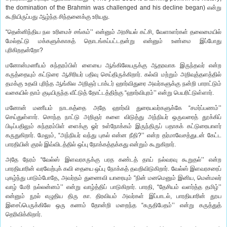
the domination of the Brahmin was challenged and his decline began) என்று
கூறியிருப்பது ஆழ்ந்த சிந்தனைக்கு உரியது.
“தென்னிந்திய நல உரிமைச் சங்கம்’’ என்னும் அரசியல் கட்சி, வேளாளர்கள் தலைமையில்
மேல்தட்டு மக்களுக்காகத் தொடங்கப்பட்டதன்று என்னும் உண்மை இப்போது
புரிகிறதன்றோ?
மனோன்மணீயம் சுந்தரம்பிள் ளையை ஆங்கிலேயருக்கு ஆதரவாக இருந்தவர் என்ற
கருத்தையும் கட்டுரை ஆசிரியர் பதிவு செய்திருக்கிறார். கல்வி மற்றும் அறிவுத்தளத்தில்
தமக்கு உதவி புரிந்த ஆங்கில அறிஞர் டாக்டர் ஹார்விதுரை அவர்களுக்கு நன்றி பாராட்டும்
வகையில் தாம் குடியிருந்த வீட்டுத் தோட்டத்திற்கு “ஹார்விபுரம்’’ என்று பெயரிட்டுள்ளார்.
மனோன் மணீயம் நாடகத்தை அதே ஹார்வி துரையவர்களுக்கே “சமர்ப்பணம்’’
செய்துள்ளார். சொந்த நாட்டு அறிஞர் களை விடுத்து அந்நியர் ஒருவரைத் தூக்கிப்
பிடிப்பதிலும் சுந்தரம்பிள் ளைக்கு ஓர் உள்நோக்கம் இருந்திருப் பதாகக் கட்டுரையாளர்
கருதுகிறார். மேலும், “அந்நியர் வந்து புகல் என்ன நீதி?’’ என்ற தர்மாவேசத்துடன் கேட்ட
பாரதியின் குரல் இவ்விடத்தில் ஒப்பு நோக்கத்தக்கது என்றும் கூறுகிறார்.
அதே நேரம் “வேல்ஸ் இளவரசருக்கு பரத கண்டத் தாய் நல்வரவு கூறுதல்’’ என்ற
பாரதியாரின் வரவேற்புக் கவி தையை ஒப்பு நோக்கத் தவறிவிடுகிறார். வேல்ஸ் இளவரசரைப்
புகழ்ந்து பாடும்போதே, அவர்தம் துணைவி யாரையும் “நின் மனமெனும் இனிய, மென்மலர்
வாழ் மேரி நல்லன்னம்’’ என்று வாழ்த்திப் பாடுகிறார். பாரதி, “தேசியம் வளர்த்த தமிழ்’’
என்னும் நூல் எழுதிய திரு கா. திரவியம் அவர்கள் இப்பாடல், பாரதியாரின் தூய
இசைப்பெருக்கிலே ஒரு கணம் தோன்றி மறைந்த “சுருதிபேதம்’’ என்று கருத்துத்
தெரிவிக்கிறார்.