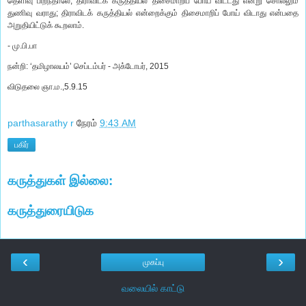
தெளிவு பிறந்தாலே, திராவிடக் கருத்தியல் திசைமாறிப் போய் விட்டது என்று சொல்லும்
துணிவு வராது; திராவிடக் கருத்தியல் என்றைக்கும் திசைமாறிப் போய் விடாது என்பதை
அறுதியிட்டுக் கூறலாம்.
- மு.பி.பா
நன்றி: ‘தமிழாலயம்’ செப்டம்பர் - அக்டோபர், 2015
விடுதலை ஞா.ம.,5.9.15
parthasarathy r
நேரம்
9:43 AM
பகிர்
கருத்துகள் இல்லை:
கருத்துரையிடுக
‹
›
முகப்பு
வலையில் காட்டு