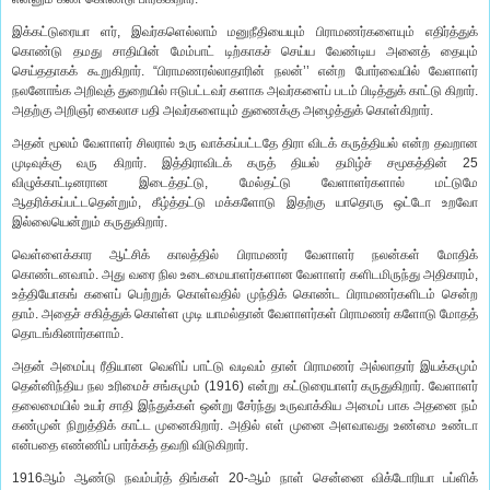
இக்கட்டுரையா ளர், இவர்களெல்லாம் மனுநீதியையும் பிராமணர்களையும் எதிர்த்துக்
கொண்டு தமது சாதியின் மேம்பாட் டிற்காகச் செய்ய வேண்டிய அனைத் தையும்
செய்ததாகக் கூறுகிறார். “பிராமணரல்லாதாரின் நலன்’’ என்ற போர்வையில் வேளாளர்
நலனோங்க அறிவுத் துறையில் ஈடுபட்டவர் களாக அவர்களைப் படம் பிடித்துக் காட்டு கிறார்.
அதற்கு அறிஞர் கைலாச பதி அவர்களையும் துணைக்கு அழைத்துக் கொள்கிறார்.
அதன் மூலம் வேளாளர் சிலரால் உரு வாக்கப்பட்டதே திரா விடக் கருத்தியல் என்ற தவறான
முடிவுக்கு வரு கிறார். இத்திராவிடக் கருத் தியல் தமிழ்ச் சமூகத்தின் 25
விழுக்காட்டினரான இடைத்தட்டு, மேல்தட்டு வேளாளர்களால் மட்டுமே
ஆதரிக்கப்பட்டதென்றும், கீழ்த்தட்டு மக்களோடு இதற்கு யாதொரு ஒட்டோ உறவோ
இல்லையென்றும் கருதுகிறார்.
வெள்ளைக்கார ஆட்சிக் காலத்தில் பிராமணர் வேளாளர் நலன்கள் மோதிக்
கொண்டனவாம். அது வரை நில உடைமையாளர்களான வேளாளர் களிடமிருந்து அதிகாரம்,
உத்தியோகங் களைப் பெற்றுக் கொள்வதில் முந்திக் கொண்ட பிராமணர்களிடம் சென்ற
தாம். அதைச் சகித்துக் கொள்ள முடி யாமல்தான் வேளாளர்கள் பிராமணர் களோடு மோதத்
தொடங்கினார்களாம்.
அதன் அமைப்பு ரீதியான வெளிப் பாட்டு வடிவம் தான் பிராமணர் அல்லாதார் இயக்கமும்
தென்னிந்திய நல உரிமைச் சங்கமும் (1916) என்று கட்டுரையாளர் கருதுகிறார். வேளாளர்
தலைமையில் உயர் சாதி இந்துக்கள் ஒன்று சேர்ந்து உருவாக்கிய அமைப் பாக அதனை நம்
கண்முன் நிறுத்திக் காட்ட முனைகிறார். அதில் எள் முனை அளவாவது உண்மை உண்டா
என்பதை எண்ணிப் பார்க்கத் தவறி விடுகிறார்.
1916ஆம் ஆண்டு நவம்பர்த் திங்கள் 20-ஆம் நாள் சென்னை விக்டோரியா பப்ளிக்