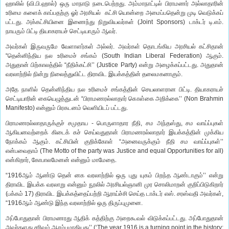
ஹாலில் (வி.பி.ஹால்) ஒரு மாநாடு நடைபெற்றது. அம்மாநாட்டில் பிராமணர் அல்லாதாரின்
உரிமை களைக் காப்பதற்கு ஓர் அரசியல் கட்சி யொன்றை அமைப்பதென்று முடி வெடுக்கப்
பட்டது. அக்கட்சியினை இணைந்து நிறுவியவர்கள் (Joint Sponsors) டாக்டர் டி.எம்.
நாயரும் பிட்டி தியாகராயச் செட்டியாரும் ஆவர்.
அவர்கள் இருவருமே வேளாளர்கள் அல்லர். அவர்கள் தொடங்கிய அரசியல் கட்சிதான்
“தென்னிந்திய நல உரிமைச் சங்கம் (South Indian Liberal Federation) ஆகும்.
அதுதான் பிற்காலத்தில் “நீதிக்கட்சி’’ (Justice Party) என்று அழைக்கப்பட்டது. அதுதான்
வரலாற்றில் நின்று நிலைத்துவிட்ட திராவிட இயக்கத்தின் தலைமகனாகும்.
அதே நாளில் தென்னிந்திய நல உரிமைச் சங்கத்தின் செயலாளரான பிட்டி. தியாகராயச்
செட்டியாரின் கையெழுத்துடன் “பிராமணரல்லாதார் கொள்கை அறிக்கை’’ (Non Brahmin
Manifesto) என்னும் பிரகடனம் வெளியிடப் பட்டது.
பிராமணரல்லாதாருக்குச் சமுதாய - பொருளாதார நீதி, சம அந்தஸ்து, சம வாய்ப்புகள்
ஆகியனவற்றைக் கிடைக் கச் செய்வதுதான் பிராமணரல்லாதார் இயக்கத்தின் முக்கிய
நோக்கம் ஆகும். கட்சியின் குறிக்கோள் “அனைவருக்கும் நீதி சம வாய்ப்புகள்’’
என்பவைதாம் (The Motto of the party was Justice and equal Opportunities for all)
என்கிறார், கோபாலமேனன் என்னும் மாமேதை.
“1916ஆம் ஆண்டு தென் னக வரலாற்றில் ஒரு புது யுகம் பிறந்த ஆண்டாகும்’’ என்று
திராவிட இயக்க வரலாறு என்னும் நூலில் அரசியல்ஞானி முர சொலிமாறன் குறிப்பிடுகிறார்
(பக்கம் 17) திராவிட இயக்கத்தைப்பற்றி ஆராய்ச்சி செய்த டாக்டர் எஸ். சரஸ்வதி அவர்கள்,
“1916ஆம் ஆண்டு இந்த வரலாற்றில் ஒரு திருப்புமுனை.
அப்போதுதான் பிராமணரது ஆதிக் கத்திற்கு அறைகூவல் விடுக்கப்பட்டது. அப்போதுதான்
அவர்களது சரிவும் ஆரம்பமாகியது’’ (‘The year 1916 is a turning point in the history;