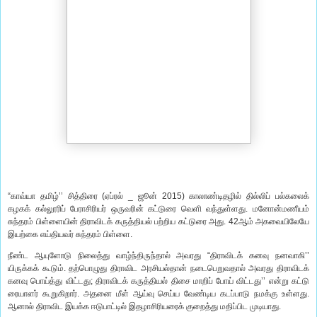
“காவ்யா தமிழ்’’ சித்திரை (ஏப்ரல் _ ஜூன் 2015) காலாண்டிதழில் தில்லிப் பல்கலைக்
கழகக் கல்லூரிப் பேராசிரியர் ஒருவரின் கட்டுரை வெளி வந்துள்ளது. மனோன்மணீயம்
சுந்தரம் பிள்ளையின் திராவிடக் கருத்தியல் பற்றிய கட்டுரை அது. 42ஆம் அகவையிலேயே
இயற்கை எய்தியவர் சுந்தரம் பிள்ளை.
நீண்ட ஆயுளோடு நிலைத்து வாழ்ந்திருந்தால் அவரது “திராவிடக் கனவு நனவாகி’’
யிருக்கக் கூடும். தற்பொழுது திராவிட அரசியல்தான் நடைபெறுவதால் அவரது திராவிடக்
கனவு பொய்த்து விட்டது; திராவிடக் கருத்தியல் திசை மாறிப் போய் விட்டது’’ என்று கட்டு
ரையாளர் கூறுகிறார். அதனை மீள் ஆய்வு செய்ய வேண்டிய கடப்பாடு நமக்கு உள்ளது.
ஆனால் திராவிட இயக்க ஈடுபாட்டில் இதழாசிரியரைக் குறைத்து மதிப்பிட முடியாது.