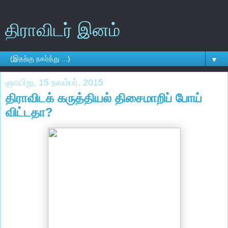
திராவிடர் இனம்
▼
ஞாயிறு, 15 நவம்பர், 2015
திராவிடக் கருத்தியல் திசைமாறிப் போய்
விட்டதா?