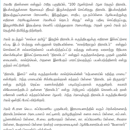
அவரே திண்ணை என்னும் அதே பகுதியில், “100 ஆண்டுகள் ஆன பிறகும் திராவிட
இயக்கத்துக்கான தேவையும் தீர்வும் இருக்கத்தான் செய்கிறது. திராவிட இயக்கத்தின்
இதயத்துடிப்புகளான பிராமணீய, இந்துத்துவ, சாதீய, மூடநம்பிக்கை ஆகியவற்றுக்கு
எதிரான அரசியலுக்கான அவசியம் தொடர் கிறது’’ என்று பதிவு செய்திருப்பது,
இதழாசிரியரின் இதயத்தை வெளிப் படுத்துவதாக அமைகிறது. அதன் மூலம் அவர் நம்
நெஞ்சில் நிமிர்ந்து நிற்கிறார்.
அவர் நடத்தும் “காவ்யா தமிழ்’’ இதழில் திராவிடக் கருத்தியலுக்கு எதிரான இக்கட்டுரை
எப்படி இடம் பெற்றது என்பதுதான் தெரியவில்லை. “காலந்தோறும் திராவிடர்’’ என்னும்
சொல்லாட்சி எவ்வாறெல்லாம் பயன்படுத்தப்பட்டு வந்தது என்பதை வரலாற்று ரீதியாக
விளக்கியுள்ள இக்கட்டுரையாளர் “திராவிடம்’’ என்னும் கருத்தாக்கத்தை முதன் முதலில்
கையாண்ட கால்டுவெல், அதனை இனபேதம் பாராட்டுவதற்குப் பயன்படுத்தினார் என்று
குற்றம் சாட்டுகிறார்.
“திராவிட இனம்’’ என்ற கருத்தாக்கமே கால்டுவெல்லின் “கற்பனையில் உதித்த மாயை’’
என்கிறார். அந்த மாயையில் சிக்கியதால்தான் சுந்தரம் பிள்ளை “திராவிட நல் திருநாடு’’
என்று தமிழ்த் தெய்வ வணக்கத்தில் பாடியிருப்பதாகக் கருதுகிறார். சுவாமி
விவேகானந்தரிடம் தன்னை “திராவிடர்’’ என்று அறிமுகப் படுத்திக் கொண்டவர் தான்
மனோன் மணீயம் சுந்தரம்பிள்ளை ஆவார். அந்த அளவுக்குத் திராவிடக் கருத்தியலோடு
அவர் ஒன்றிப் போய் விடுகிறார்.
அவர் சீடரான வெ.ப. சுப்பிரமணிய முதலியார், இராமாயணத்தில் வரும் அரக்கர்களைத்
திராவிடர்களென அடையாளம் காட்டினார். தமிழறிஞர்கள் கனக சபைப் பிள்ளை, எம்.எஸ்.
பூர்ணலிங்கம் பிள்ளை, சி.வை. தாமோதரம் பிள்ளை, கா. சுப்பிரமணிய பிள்ளை, சிவராச
பிள்ளை, வேதாசலம் பிள்ளை (என்ற) மறைமலையடிகள் ஆகியோரையெல் லாம் “வேளாளர்’’
என்னும் கண் கொண்டு பார்க்கிறார்.