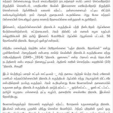
சுந்தரம் பிள்ளையாவது பெயர் வைப்பதோடும் நாடகத்தைச் சமர்ப் பணம் செய்வதோடும்
நிறுத்திக் கொண்டார். பாரதியாரோ வேல்ஸ் இளவரசரை வரவேற்பதோடு நிறுத்திக்
கொள்ளாமல் ஆங்கிலேயர் வரவால் ஏற்பட்ட நன்மைகளையும் பட்டிய லிட்டுக்
கவிபாடியிருக்கிறார். நாம் அதைக் குறையாகக் கூறவில்லை. அது போல சுந்தரம்
பிள்ளையின் செயலிலும் குறை காணத் தேவையில்லை என்றுதான் கூறுகிறோம்.
இங்ஙனம், சுந்தரம்பிள்ளையின் திராவிடக் கருத்தியல் பற்றி நீண்டதோர் ஆய்வினை
மேற்கொண்டுள்ளார். கட்டுரையாளர். அவர் தில்லிப் பல் கலைக் கழக உறுப்புக்
கல்லூரியொன் றில் தமிழ் இணைப் பேராசிரியர்: ஆய்வில் ஆழங்கால் பட்டவர். 56
தேசங்களில் திராவிட தேசமும் ஒன்று! என்றவர்;
விந்திய மலைக்குத் தெற்கே உள்ள பிரதேசங்களை “பஞ்ச திராவிட தேசங்கள்’’ என்று
முன்னோர்கள் அழைத்தனர் என்பதை கால்டு வெல்லின் திராவிடக் கருத்தியலை ஏற்று
அயோத்திதாசர் (1845--_1914) “திராவிட ஜனசபை’’ என்ற அமைப் பைத் தொடங்கி
நடத்தினார் என்ப தையும் நினைவூட்டியவர். ஆதிசங் கரரின் சௌந்தர்ய லஹரியில் (10)
“திராவிட சிசுஹீ!
இடம் பெற்றிருப் பதைச் சுட்டிக் காட்டியவர் -_ அத் தகைய ஆற்றல் பெற்ற அவர் மனோன்
மணீயம் சுந்தரம்பிள்ளையின் திராவிடக் கருத்தியல் ஆய்வில் சற்று அடிசறுக்கி விட்டாரே
என்பதில்தான் நமக்கு வருத்தம். அவர் கூறியுள்ளது போல வேளாளர்கள் தலைமையில்
உருவான தன்று. திராவிடக் கருத்தியல். தாழ்த் தப்பட்ட - _ ஒடுக்கப்பட்ட _ ஓரங் கட் டப்பட்ட
தமிழ்ச் சமுதாய மக்களைத் தட்டி எழுப்பி, தலைநிமிர வைக்கவே திராவிட இயக்கம்
தோன்றியது.
வேளாளர்களுக்கும் பிராமணர் களுக்கும் ஏற்பட்ட மோதலால் உருவானதன்று திராவிட
இயக்கம் என்பதை முதலில் புரிந்து கொள்ள வேண்டும். அந்தப் புரிதலின் மூலம் ஒரு